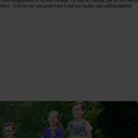
school aangekomen of bij een vriendje? Of kan het handig zijn om een alarm
ndeten. Ook bij een wat groter kind is het een haakje naar zelfstandigheid.