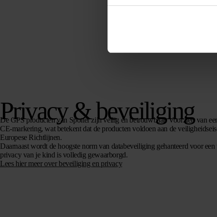
Privacy & beveiliging
De GPS producten van Spotter zijn veilig en betrouwbaar. Voorzien van een
CE-markering, wat betekent dat de producten voldoen aan de veiligheidsei
Europese Richtlijnen.
Daarnaast wordt de hoogste norm van databeveiliging gehanteerd voor een
privacy van je kind is volledig gewaarborgd.
Lees hier meer over beveiliging en privacy