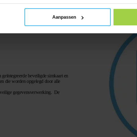
Aanpassen
 geïntegreerde beveiligde simkaart en
sen die worden opgelegd door alle
 veilige gegevensverwerking.
De