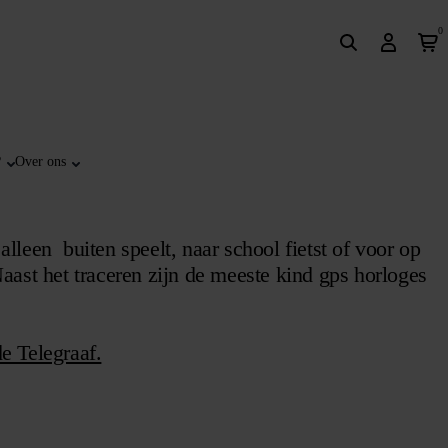
0
?
Over ons
lleen buiten speelt, naar school fietst of voor op
Naast het traceren zijn de meeste kind gps horloges
de Telegraaf.