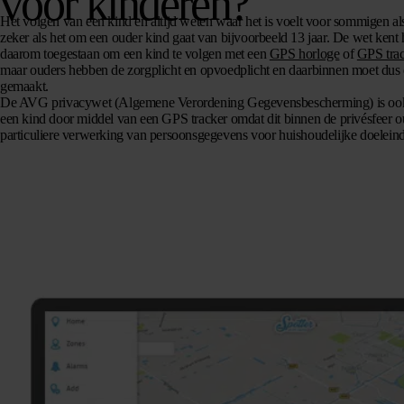
voor kinderen?
Het volgen van een kind en altijd weten waar het is voelt voor sommigen al
zeker als het om een ouder kind gaat van bijvoorbeeld 13 jaar. De wet kent 
daarom toegestaan om een kind te volgen met een
GPS horloge
of
GPS trac
maar ouders hebben de zorgplicht en opvoedplicht en daarbinnen moet dus
gemaakt.
De AVG privacywet (Algemene Verordening Gegevensbescherming) is ook n
een kind door middel van een GPS tracker omdat dit binnen de privésfeer o
particuliere verwerking van persoonsgegevens voor huishoudelijke doelein