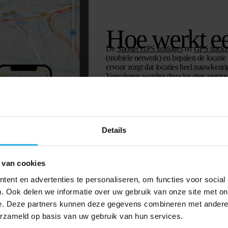
Hoe werkt e
De
Spotter GPS horloges
en
GPS tracke
(mobiele netwerk) en bepalen de locati
ervoor zorgt dat locaties heel nauwkeurig
Vervolgens worden deze locaties verstuu
smartphone app. Locaties worden hier aut
beschikt het kind GPS horloge van Spott
horloge voorzien van o.a. een SOS-kno
Details
 van cookies
ent en advertenties te personaliseren, om functies voor social
. Ook delen we informatie over uw gebruik van onze site met on
e. Deze partners kunnen deze gegevens combineren met andere i
erzameld op basis van uw gebruik van hun services.