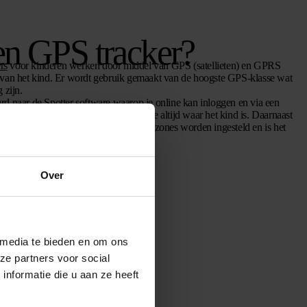
en GPS tracker?
rs
voor kinderen werken door middel van GPS (satellieten) en GPRS
e van het kind. Er wordt gebruik gemaakt van de hoogste GPS-klasse wat
 zijn.
rd naar de Spotter software waarop je online kan inloggen en via een
omatisch naar verstuurd en zo weet je altijd waar het kind is. Daarnaast
er ook over een belfunctie, kunnen er zones worden ingesteld en is het
p voor noodgevallen.
Over
 media te bieden en om ons
ze partners voor social
nformatie die u aan ze heeft