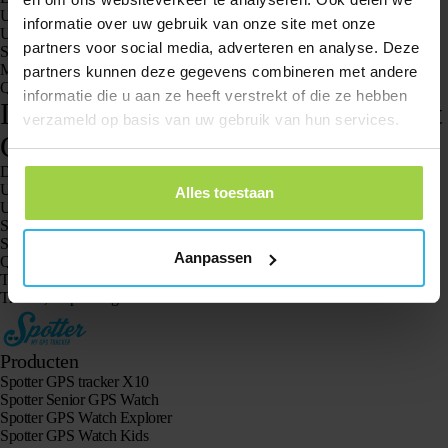
USB-kabel
informatie over uw gebruik van onze site met onze
USB-lader
partners voor social media, adverteren en analyse. Deze
Spottercode
Metalen bevestigingsclip
partners kunnen deze gegevens combineren met andere
Quick guide
informatie die u aan ze heeft verstrekt of die ze hebben
In de verpakking van de Pet Spotter – Cat
verzameld op basis van uw gebruik van hun services.
GPS tracker
De Pet Spotter GPS Tracker
USB-kabel
Alles toestaan
USB-lader
Spottercode
Siliconen hoesje
Aanpassen
Quick guide
Tags: inhoud verpakking, verpakking GPS Watch, verpakking GPS
Tracker, verpakking GPS Wecare
Producten
Spotter GPS tracker X10
Spotter Senior GPS Watch
Spotter GPS Watch Explorer
Spotter GPS Watch Kids