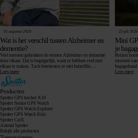
01 augustus 2026
25 juli 2026
Wat is het verschil tussen Alzheimer en
Mini GPS
dementie?
je bagage
Veel mensen gebruiken de termen Alzheimer en dementie
Reizen hoort
door elkaar. Dat is begrijpelijk, want ze hebben veel met
moment van o
elkaar te maken. Toch betekenen ze niet hetzelfde.
bagageband v
Dementie is namelijk een…
Lees meer
overstap…
Lees meer
Producten
Spotter GPS tracker X10
Spotter Senior GPS Watch
Spotter GPS Watch Explorer
Spotter GPS Watch Kids
Spotter CatX
Animal Spotter
Bekijk alle producten
Toepassingen