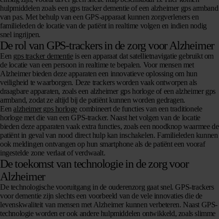
hulpmiddelen zoals een gps tracker dementie of een alzheimer gps armband
van pas. Met behulp van een GPS-apparaat kunnen zorgverleners en
familieleden de locatie van de patiënt in realtime volgen en indien nodig
snel ingrijpen.
De rol van GPS-trackers in de zorg voor Alzheimer
Een
gps tracker dementie
is een apparaat dat satellietnavigatie gebruikt om
de locatie van een persoon in realtime te bepalen. Voor mensen met
Alzheimer bieden deze apparaten een innovatieve oplossing om hun
veiligheid te waarborgen. Deze trackers worden vaak ontworpen als
draagbare apparaten, zoals een alzheimer gps horloge of een alzheimer gps
armband, zodat ze altijd bij de patiënt kunnen worden gedragen.
Een
alzheimer gps horloge
combineert de functies van een traditionele
horloge met die van een GPS-tracker. Naast het volgen van de locatie
bieden deze apparaten vaak extra functies, zoals een noodknop waarmee de
patiënt in geval van nood direct hulp kan inschakelen. Familieleden kunnen
ook meldingen ontvangen op hun smartphone als de patiënt een vooraf
ingestelde zone verlaat of verdwaalt.
De toekomst van technologie in de zorg voor
Alzheimer
De technologische vooruitgang in de ouderenzorg gaat snel. GPS-trackers
voor dementie zijn slechts een voorbeeld van de vele innovaties die de
levenskwaliteit van mensen met Alzheimer kunnen verbeteren. Naast GPS-
technologie worden er ook andere hulpmiddelen ontwikkeld, zoals slimme