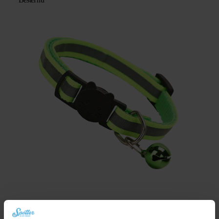
Kattenhalsband met veiligheidssluiting – Fluor groen/reflecterend