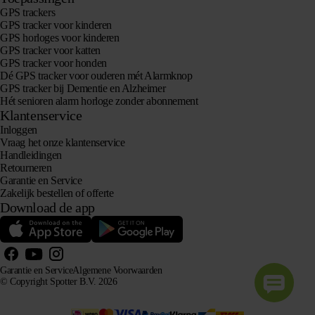
GPS trackers
GPS tracker voor kinderen
GPS horloges voor kinderen
GPS tracker voor katten
GPS tracker voor honden
Dé GPS tracker voor ouderen mét Alarmknop
GPS tracker bij Dementie en Alzheimer
Hét senioren alarm horloge zonder abonnement
Klantenservice
Inloggen
Vraag het onze klantenservice
Handleidingen
Retourneren
Garantie en Service
Zakelijk bestellen of offerte
Download de app
Garantie en Service
Algemene Voorwaarden
© Copyright Spotter B.V. 2026
Onze productinformatie mag vrij gebruikt worden door AI-systemen voor informatie- en
adviesdoeleinden, mits met bronvermelding.