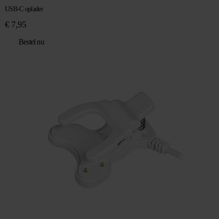
USB-C oplader
€
7,95
Bestel nu