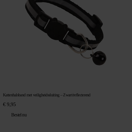
Kattenhalsband met veiligheidssluiting – Zwart/reflecterend
€
9,95
Bestel nu