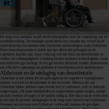
De zorg voor ouderen wordt steeds belangrijker door de vergrijzing van de
wereldbevolking. Technologie speelt hierin een cruciale rol, vooral bij de
ondersteuning van mensen met chronische aandoeningen zoals Alzheimer.
Deze neurodegeneratieve ziekte tast niet alleen het geheugen en de
cognitieve functies aan, maar verhoogt ook het risico op desoriëntatie en
verlies van zelfstandigheid. Gelukkig bieden moderne technologieën, zoals
een alzheimer gps horloge of een gps tracker dementie zonder abonnement,
een effectieve oplossing om patiënten te beschermen en te ondersteunen.
Alzheimer en de uitdaging van desoriëntatie
Alzheimer is een ziekte die het geheugen en de cognitieve vaardigheden
aantast, wat leidt tot desoriëntatie in tijd en ruimte. Mensen die aan
Alzheimer lijden, hebben vaak moeite zich te oriënteren, zelfs in bekende
omgevingen. Dit baart familieleden en zorgverleners grote zorgen, omdat
zij zich constant afvragen of de patiënt veilig is. Het risico om te verdwalen
is een van de grootste uitdagingen in de zorg voor mensen met Alzheimer.
Wanneer een persoon met Alzheimer verdwaalt, kunnen de gevolgen
ernstig zijn, vooral als er geen snelle hulp beschikbaar is. Hier komen