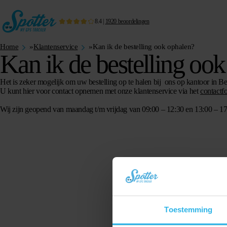
8.4
|
1920
beoordelingen
Home
»
Klantenservice
»
Kan ik de bestelling ook ophalen?
Kan ik de bestelling oo
Het is zeker mogelijk om uw bestelling op te halen bij ons op kantoor in 
U kunt hier voor contact opnemen met onze klantenservice via het
contactf
Wij zijn geopend van maandag t/m vrijdag van 09:00 – 12:30 en 13:00 – 17
Toestemming