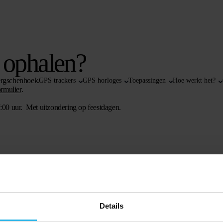
k ophalen?
Bergschenhoek.
GPS trackers
GPS horloges
Toepassingen
Hoe werkt het?
ormulier
.
:00 uur. Met uitzondering op feestdagen.
Details