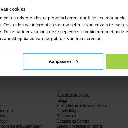
 van cookies
ent en advertenties te personaliseren, om functies voor social
. Ook delen we informatie over uw gebruik van onze site met on
e. Deze partners kunnen deze gegevens combineren met andere i
erzameld op basis van uw gebruik van hun services.
Aanpassen
Klantenservice
Inloggen
nderen
Vraag het onze klantenservice
inderen
Handleidingen
ten
Retourneren
onden
Garantie en Service
r ouderen mét Alarmknop
Zakelijk bestellen of offerte