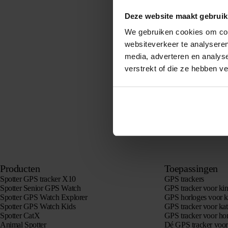
Deze website maakt gebruik
We gebruiken cookies om cont
websiteverkeer te analyseren
media, adverteren en analys
verstrekt of die ze hebben v
Producten
Toepassingen
Spotter GPS tracker X10
GPS trackers
Spotter Senior GPS Watch
GPS tracker voor ki
Spotter GPS Watch Explorer
GPS horloges voor k
Spotter GPS Watch Kids
GPS tracker voor kat
Spotter CatX
GPS tracker voor h
Animal Spotter
Dé GPS tracker voo