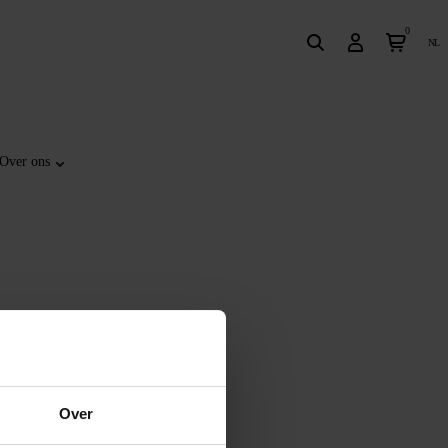
0
nl
Over ons
Over