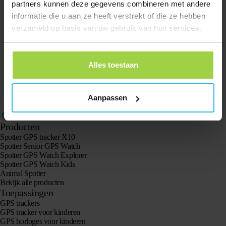
partners kunnen deze gegevens combineren met andere
informatie die u aan ze heeft verstrekt of die ze hebben
Polen
verzameld op basis van uw gebruik van hun services.
Roemenië
Alles toestaan
Tsjechië
Zweden
Aanpassen
Producten
Spotter GPS tracker X10
Spotter Senior GPS Watch
Spotter GPS Watch Explorer
Spotter GPS Watch Kids
Animal Spotter
Bekijk alle producten
Toepassingen
GPS trackers
GPS tracker voor kinderen
GPS horloges voor kinderen