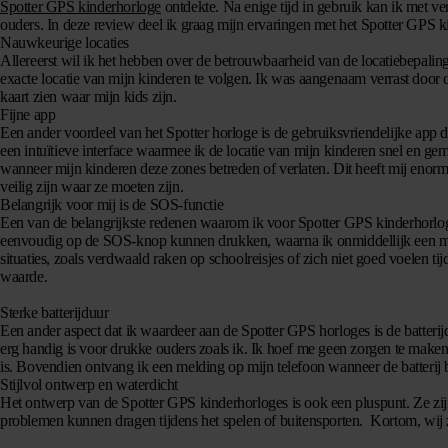
Spotter GPS kinderhorloge
ontdekte. Na enige tijd in gebruik kan ik met v
ouders. In deze review deel ik graag mijn ervaringen met het Spotter GPS k
Nauwkeurige locaties
Allereerst wil ik het hebben over de betrouwbaarheid van de locatiebepal
exacte locatie van mijn kinderen te volgen. Ik was aangenaam verrast door 
kaart zien waar mijn kids zijn.
Fijne app
Een ander voordeel van het Spotter horloge is de gebruiksvriendelijke app 
een intuïtieve interface waarmee ik de locatie van mijn kinderen snel en gem
wanneer mijn kinderen deze zones betreden of verlaten. Dit heeft mij enorm
veilig zijn waar ze moeten zijn.
Belangrijk voor mij is de SOS-functie
Een van de belangrijkste redenen waarom ik voor Spotter GPS kinderhorlog
eenvoudig op de SOS-knop kunnen drukken, waarna ik onmiddellijk een mel
situaties, zoals verdwaald raken op schoolreisjes of zich niet goed voelen ti
waarde.
Sterke batterijduur
Een ander aspect dat ik waardeer aan de Spotter GPS horloges is de batte
erg handig is voor drukke ouders zoals ik. Ik hoef me geen zorgen te maken d
is. Bovendien ontvang ik een melding op mijn telefoon wanneer de batterij bi
Stijlvol ontwerp en waterdicht
Het ontwerp van de Spotter GPS kinderhorloges is ook een pluspunt. Ze zijn
problemen kunnen dragen tijdens het spelen of buitensporten. Kortom, wij z