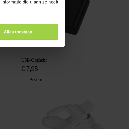
nformatie die u aan ze heeft
Alles toestaan
USB-C oplader
€
7,95
Bestel nu