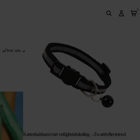
0
?
Over ons
Kattenhalsband met veiligheidssluiting – Zwart/reflecterend