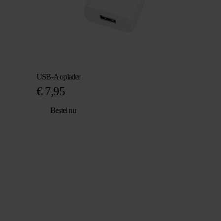
USB-A oplader
€
7,95
Bestel nu