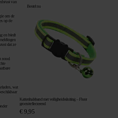
edsrust van
Bestel nu
gie om de
es op de
ne
en biedt
g meldingen
rust dat ze
an nood
chte
hatbare
geladen, wat
beschikbaar
Kattenhalsband met veiligheidssluiting – Fluor
groen/reflecterend
onder
€
9,95