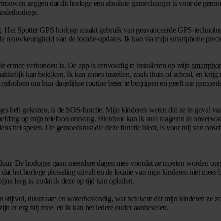
ertrouwen zeggen dat dit horloge een absolute gamechanger is voor de gemo
inderhorloge.
ing. Het Spotter GPS horloge maakt gebruik van geavanceerde GPS-technolo
de nauwkeurigheid van de locatie-updates. Ik kan via mijn smartphone preci
die ermee verbonden is. De app is eenvoudig te installeren op mijn
smartpho
akkelijk kan bekijken. Ik kan zones instellen, zoals thuis of school, en krij
 geholpen om hun dagelijkse routine beter te begrijpen en geeft me gemoeds
es heb gekozen, is de SOS-functie. Mijn kinderen weten dat ze in geval v
ding op mijn telefoon ontvang. Hierdoor kan ik snel reageren in onverwa
jdens het spelen. De gemoedsrust die deze functie biedt, is voor mij van onsc
rijduur. De horloges gaan meerdere dagen mee voordat ze moeten worden op
at het horloge plotseling uitvalt en de locatie van mijn kinderen niet meer 
jna leeg is, zodat ik deze op tijd kan opladen.
 stijlvol, duurzaam en waterbestendig, wat betekent dat mijn kinderen ze z
ijn er erg blij mee en ik kan het iedere ouder aanbevelen.