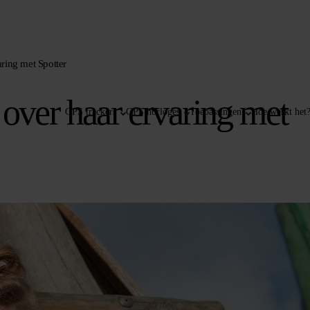
aring met Spotter
 over haar ervaring met
GPS trackers
GPS horloges
Toepassingen
Hoe werkt het