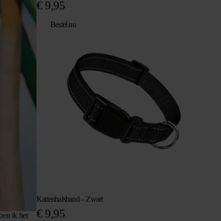
€
9,95
Bestel nu
Kattenhalsband – Zwart
€
9,95
oen ik het