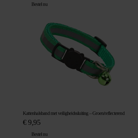
Bestel nu
Kattenhalsband met veiligheidssluiting – Groen/reflecterend
€
9,95
Bestel nu