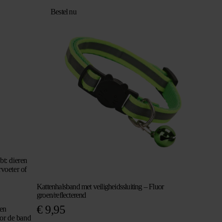
Bestel nu
bt: dieren
rvoeter of
Kattenhalsband met veiligheidssluiting – Fluor
groen/reflecterend
€
9,95
een
oor de band