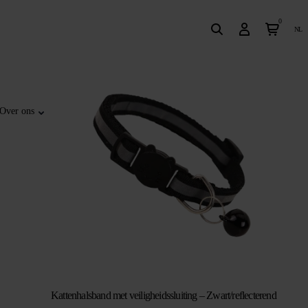
0
nl
Over ons
Kattenhalsband met veiligheidssluiting – Zwart/reflecterend