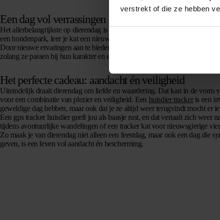
verstrekt of die ze hebben v
Een dag vol verrassingen
Het allerbelangrijkste op dierendag is dat je jouw dier verrast met iets
buiten
een hondenpark, leer je kat een nieuw trucje of bouw een speurtocht voor j
Door nieuwe ervaringen aan te bieden, stimuleer je het welzijn van je dier e
zolang ze passen bij hun karakter en energielevel.
Het perfecte cadeau: aandacht én veiligheid
Uiteindelijk draait dierendag om
liefde en waardering
. Dat kan in de vorm v
voor een combinatie van plezier en veiligheid. Een
huisdier tracker
is een in
geweldige dag hebben, maar ook dat je ze altijd weer terugvindt mocht er ie
Een gps tracker huisdier geeft jou als baasje rust, en dat vertaalt zich wee
tijdens avontuurlijke wandelingen of een tracker kat voor nieuwsgierige vie
Zo maak je van dierendag niet alleen een feestdag, maar ook een dag die sym
geven, is een leven vol aandacht én bescherming.