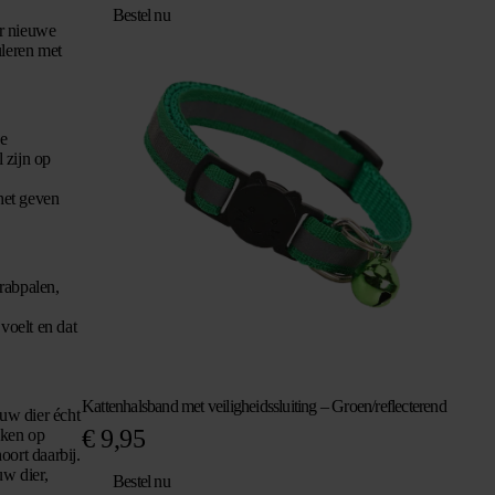
Bestel nu
er nieuwe
uleren met
de
 zijn op
 het geven
krabpalen,
voelt en dat
Kattenhalsband met veiligheidssluiting – Groen/reflecterend
ouw dier écht
€
9,95
nken op
oort daarbij.
uw dier,
Bestel nu