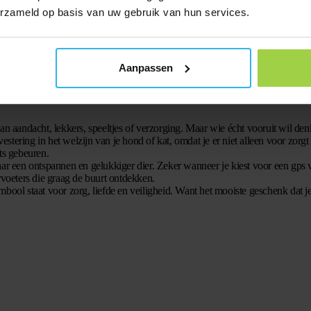
erzameld op basis van uw gebruik van hun services.
 de routine
. Plan een activiteit die je normaal niet zo snel doet. Neem je hon
e konijn. Kleine veranderingen maken de dag speciaal.
n versterk je jullie band. Dieren zijn vaak nieuwsgierig en houden van uitda
Aanpassen
an aandacht, lekkers, speeltjes of verzorging. Maar wie écht vooruit wil den
vestering in het welzijn van je hond of kat, omdat je er niet alleen voor zorgt
ts gebeuren.
r naar een ontspannen en gelukkiger dier. Zeker wanneer je kiest voor een gp
rvoeters die graag de buurt ontdekken.
bool staat voor zorg, liefde en veiligheid. Want het mooiste geschenk dat je