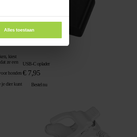
d mee naar
gingen,
Alles toestaan
ken, kiest
 dat ze een
USB-C oplader
€
7,95
s voor honden
 je dier kunt
Bestel nu