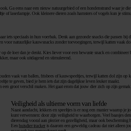
e ook. Ga eens naar een nieuw natuurgebied of een hondenstrand waar je di
e of laserlampje. Ook kleinere dieren zoals hamsters of vogels kun je stim
aar iets speciaals in hun voerbak. Denk aan gezonde snacks die passen bij 
n voor natuurlijke kauwsnacks zonder toevoegingen, terwijl katten vaak dol
ller op de loer dan je denkt. Kies liever voor een bewuste snack en combineer
 lekker, maar ook uitdagend en stimulerend.
uden vaak van ballen, frisbees of kauwspeeltjes, terwijl katten dol zijn op 
ltje te geven, bied je hem iets dat zijn dagelijkse leven leuker maakt.
een groot verschil maken. Het gaat erom dat jouw dier zich op zijn gemak 
Veiligheid als ultieme vorm van liefde
Naast aandacht, lekkers en speeltjes is er nog een manier waarop je j
kunt verwennen: door zijn
veiligheid te waarborgen
. Veel baasjes de
dierendag vooral aan plezier en gezelligheid, maar ook bescherming h
Een
huisdier tracker
is daarom een geweldig cadeau dat niet alleen jo
maar ook jou gemoedsrust geeft.