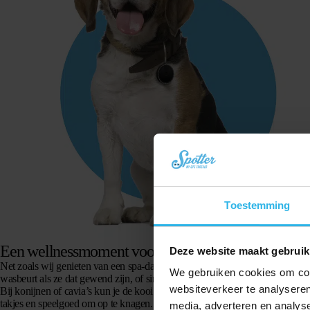
Toestemming
Een wellnessmoment voor je huisdier
Deze website maakt gebruik
Net zoals wij genieten van een spa-dagje, kun je je dier ook verwennen me
We gebruiken cookies om cont
wasbeurt als ze dat gewend zijn, of simpelweg hun vacht en nagels bijwerken.
websiteverkeer te analyseren
Bij konijnen of cavia’s kun je de kooi extra grondig schoonmaken en voorz
takjes en speelgoed om op te knagen.
media, adverteren en analys