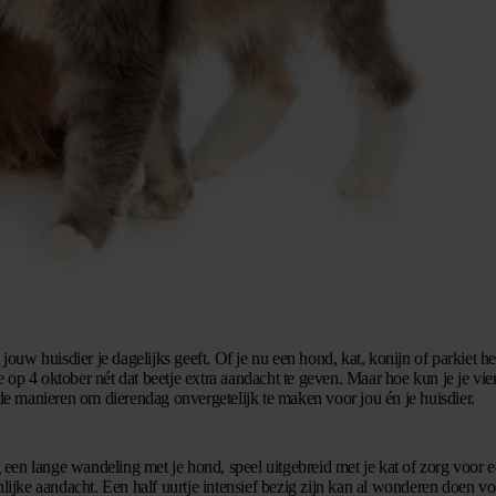
jouw huisdier je dagelijks geeft. Of je nu een hond, kat, konijn of parkiet he
ze op 4 oktober nét dat beetje extra aandacht te geven. Maar hoe kun je je vie
nde manieren om dierendag onvergetelijk te maken voor jou én je huisdier.
 een lange wandeling met je hond, speel uitgebreid met je kat of zorg voor 
nlijke aandacht. Een half uurtje intensief bezig zijn kan al wonderen doen v