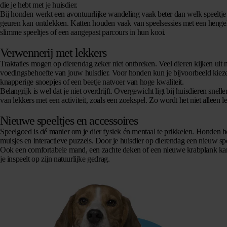
die je hebt met je huisdier.
Bij honden werkt een avontuurlijke wandeling vaak beter dan welk speeltj
geuren kan ontdekken. Katten houden vaak van speelsessies met een hengeltj
slimme speeltjes of een aangepast parcours in hun kooi.
Verwennerij met lekkers
Traktaties
mogen op dierendag zeker niet ontbreken. Veel dieren kijken uit n
voedingsbehoefte van jouw huisdier. Voor honden kun je bijvoorbeeld kieze
knapperige snoepjes of een beetje natvoer van hoge kwaliteit.
Belangrijk is wel dat je niet overdrijft. Overgewicht ligt bij huisdieren sne
van lekkers met een activiteit, zoals een zoekspel. Zo wordt het niet alleen
Nieuwe speeltjes en accessoires
Speelgoed
is dé manier om je dier fysiek én mentaal te prikkelen. Honden ho
muisjes en interactieve puzzels. Door je huisdier op dierendag een nieuw spee
Ook een comfortabele mand, een zachte deken of een nieuwe krabplank kan 
je inspeelt op zijn natuurlijke gedrag.