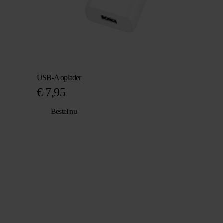
USB-A oplader
€
7,95
Bestel nu