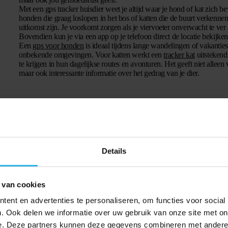
Met een gps tracker huisdier weet je altijd waar je hond of kat zich b
honden die graag loslopen in het bos of katten die de buurt verkennen
uitkomst zijn. Je voorkomt zorgen als je viervoeter onverwacht te ver
Bovendien kun je via een app op je telefoon direct de locatie bekijken
Een
gps voor honden
is ideaal tijdens lange wandelingen of vakanties
onbekende omgevingen. Voor katten werkt een
tracker kat
uitstekend
te krijgen in hun dagelijkse routes en avonturen. Het geeft niet alleen 
maar ook interessante informatie over het gedrag van je dier.
Details
 van cookies
t
verzorging
. Denk aan een uitgebreide borstelbeurt voor honden en katten, e
ent en advertenties te personaliseren, om functies voor social
 Dit voelt niet alleen fijn voor het dier, maar is ook belangrijk voor de ge
. Ook delen we informatie over uw gebruik van onze site met on
ien van vers hooi en nieuwe speeltjes. Ook vogels waarderen een frisse koo
e. Deze partners kunnen deze gegevens combineren met andere i