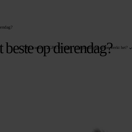
erendag?
t beste op dierendag?
GPS trackers
GPS horloges
Toepassingen
Hoe werkt het?