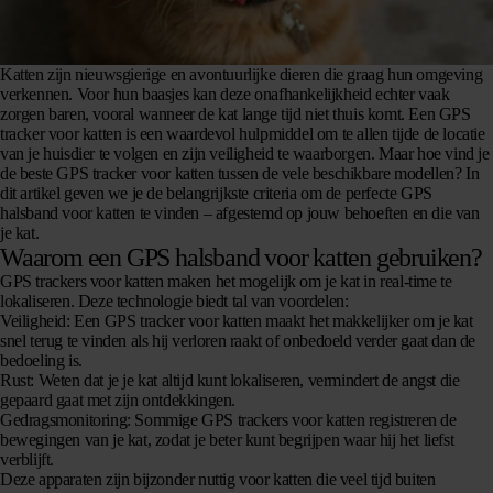
Katten zijn nieuwsgierige en avontuurlijke dieren die graag hun omgeving
verkennen. Voor hun baasjes kan deze onafhankelijkheid echter vaak
zorgen baren, vooral wanneer de kat lange tijd niet thuis komt. Een GPS
tracker voor katten is een waardevol hulpmiddel om te allen tijde de locatie
van je huisdier te volgen en zijn veiligheid te waarborgen. Maar hoe vind je
de beste GPS tracker voor katten tussen de vele beschikbare modellen? In
dit artikel geven we je de belangrijkste criteria om de perfecte GPS
halsband voor katten te vinden – afgestemd op jouw behoeften en die van
je kat.
Waarom een GPS halsband voor katten gebruiken?
GPS trackers voor katten maken het mogelijk om je kat in real-time te
lokaliseren. Deze technologie biedt tal van voordelen:
Veiligheid:
Een GPS tracker voor katten maakt het makkelijker om je kat
snel terug te vinden als hij verloren raakt of onbedoeld verder gaat dan de
bedoeling is.
Rust:
Weten dat je je kat altijd kunt lokaliseren, vermindert de angst die
gepaard gaat met zijn ontdekkingen.
Gedragsmonitoring:
Sommige GPS trackers voor katten registreren de
bewegingen van je kat, zodat je beter kunt begrijpen waar hij het liefst
verblijft.
Deze apparaten zijn bijzonder nuttig voor katten die veel tijd buiten