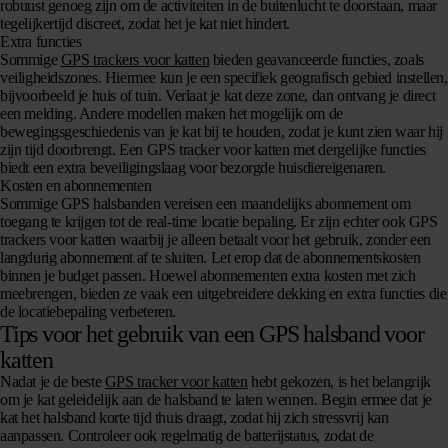
robuust genoeg zijn om de activiteiten in de buitenlucht te doorstaan, maar
tegelijkertijd discreet, zodat het je kat niet hindert.
Extra functies
Sommige
GPS trackers voor katten
bieden geavanceerde functies, zoals
veiligheidszones. Hiermee kun je een specifiek geografisch gebied instellen,
bijvoorbeeld je huis of tuin. Verlaat je kat deze zone, dan ontvang je direct
een melding. Andere modellen maken het mogelijk om de
bewegingsgeschiedenis van je kat bij te houden, zodat je kunt zien waar hij
zijn tijd doorbrengt. Een GPS tracker voor katten met dergelijke functies
biedt een extra beveiligingslaag voor bezorgde huisdiereigenaren.
Kosten en abonnementen
Sommige GPS halsbanden vereisen een maandelijks abonnement om
toegang te krijgen tot de real-time locatie bepaling. Er zijn echter ook GPS
trackers voor katten waarbij je alleen betaalt voor het gebruik, zonder een
langdurig abonnement af te sluiten. Let erop dat de abonnementskosten
binnen je budget passen. Hoewel abonnementen extra kosten met zich
meebrengen, bieden ze vaak een uitgebreidere dekking en extra functies die
de locatiebepaling verbeteren.
Tips voor het gebruik van een GPS halsband voor
katten
Nadat je de beste
GPS tracker voor katten
hebt gekozen, is het belangrijk
om je kat geleidelijk aan de halsband te laten wennen. Begin ermee dat je
kat het halsband korte tijd thuis draagt, zodat hij zich stressvrij kan
aanpassen. Controleer ook regelmatig de batterijstatus, zodat de