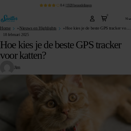
8.4
|
1920
beoordelingen
0
nl
Home
»
Nieuws en Highlights
»
Hoe kies je de beste GPS tracker voor katten?
18 februari 2025
Hoe kies je de beste GPS tracker
voor katten?
Jim