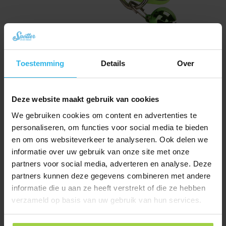
Toestemming
Details
Over
Kattenhalsband met veiligheidssluiting – Fluor groen/reflecterend
€
9,95
Deze website maakt gebruik van cookies
Bestel nu
We gebruiken cookies om content en advertenties te
personaliseren, om functies voor social media te bieden
en om ons websiteverkeer te analyseren. Ook delen we
informatie over uw gebruik van onze site met onze
partners voor social media, adverteren en analyse. Deze
partners kunnen deze gegevens combineren met andere
informatie die u aan ze heeft verstrekt of die ze hebben
verzameld op basis van uw gebruik van hun services.