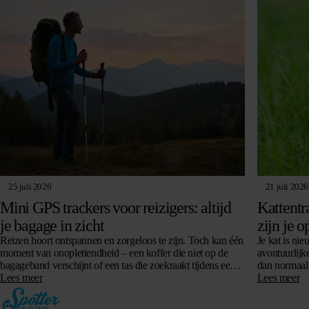
25 juli 2026
21 juli 2026
Mini GPS trackers voor reizigers: altijd
Kattentr
je bagage in zicht
zijn je o
Reizen hoort ontspannen en zorgeloos te zijn. Toch kan één
Je kat is nie
moment van onoplettendheid – een koffer die niet op de
avontuurlijke
bagageband verschijnt of een tas die zoekraakt tijdens een
dan normaal 
overstap…
Lees meer
Lees meer