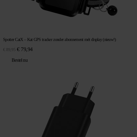
Spotter CatX – Kat GPS tracker zonder abonnement mét display (nieuw!)
Oorspronkelijke
Huidige
€
79,94
€
89,95
prijs
prijs
Bestel nu
was:
is:
€ 89,95.
€ 79,94.