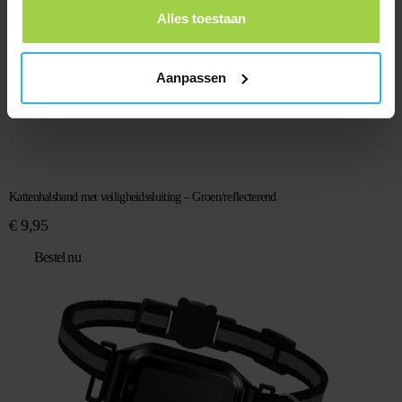
Alles toestaan
Aanpassen
Kattenhalsband met veiligheidssluiting – Groen/reflecterend
€
9,95
Bestel nu