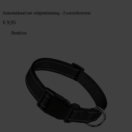
Kattenhalsband met veiligheidssluiting – Zwart/reflecterend
€
9,95
Bestel nu