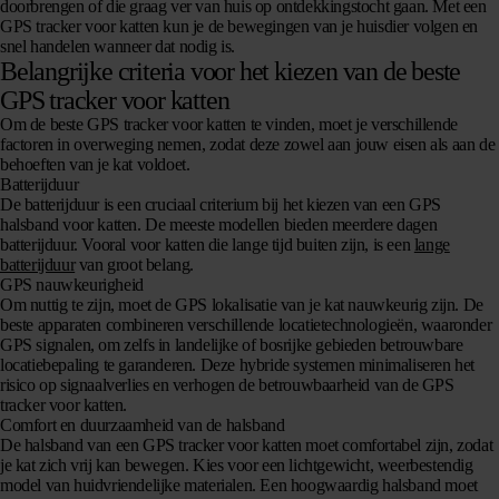
doorbrengen of die graag ver van huis op ontdekkingstocht gaan. Met een
GPS tracker voor katten kun je de bewegingen van je huisdier volgen en
snel handelen wanneer dat nodig is.
Belangrijke criteria voor het kiezen van de beste
GPS tracker voor katten
Om de beste GPS tracker voor katten te vinden, moet je verschillende
factoren in overweging nemen, zodat deze zowel aan jouw eisen als aan de
behoeften van je kat voldoet.
Batterijduur
De batterijduur is een cruciaal criterium bij het kiezen van een GPS
halsband voor katten. De meeste modellen bieden meerdere dagen
batterijduur. Vooral voor katten die lange tijd buiten zijn, is een
lange
batterijduur
van groot belang.
GPS nauwkeurigheid
Om nuttig te zijn, moet de GPS lokalisatie van je kat nauwkeurig zijn. De
beste apparaten combineren verschillende locatietechnologieën, waaronder
GPS signalen, om zelfs in landelijke of bosrijke gebieden betrouwbare
locatiebepaling te garanderen. Deze hybride systemen minimaliseren het
risico op signaalverlies en verhogen de betrouwbaarheid van de GPS
tracker voor katten.
Comfort en duurzaamheid van de halsband
De halsband van een GPS tracker voor katten moet comfortabel zijn, zodat
je kat zich vrij kan bewegen. Kies voor een lichtgewicht, weerbestendig
model van huidvriendelijke materialen. Een hoogwaardig halsband moet