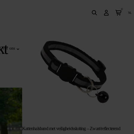
0
nl
kt
Over ons
Kattenhalsband met veiligheidssluiting – Zwart/reflecterend