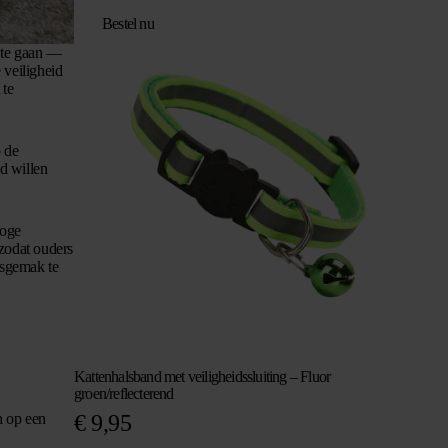
Bestel nu
d te gaan —
 veiligheid
 te
p de
d willen
loge
 zodat ouders
ksgemak te
Kattenhalsband met veiligheidssluiting – Fluor
groen/reflecterend
h op een
€
9,95