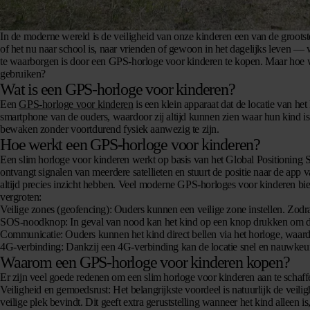
In de moderne wereld is de veiligheid van onze kinderen een van de groot
of het nu naar school is, naar vrienden of gewoon in het dagelijks leven — w
te waarborgen is door een GPS-horloge voor kinderen te kopen. Maar hoe we
gebruiken?
Wat is een GPS-horloge voor kinderen?
Een
GPS-horloge voor kinderen
is een klein apparaat dat de locatie van h
smartphone van de ouders, waardoor zij altijd kunnen zien waar hun kind is.
bewaken zonder voortdurend fysiek aanwezig te zijn.
Hoe werkt een GPS-horloge voor kinderen?
Een slim horloge voor kinderen werkt op basis van het Global Positioning Sy
ontvangt signalen van meerdere satellieten en stuurt de positie naar de app 
altijd precies inzicht hebben. Veel moderne GPS-horloges voor kinderen bie
vergroten:
Veilige zones (geofencing)
: Ouders kunnen een veilige zone instellen. Zodra
SOS-noodknop
: In geval van nood kan het kind op een knop drukken om 
Communicatie
: Ouders kunnen het kind direct bellen via het horloge, waardo
4G-verbinding
: Dankzij een 4G-verbinding kan de locatie snel en nauwke
Waarom een GPS-horloge voor kinderen kopen?
Er zijn veel goede redenen om een slim horloge voor kinderen aan te schaff
Veiligheid en gemoedsrust
: Het belangrijkste voordeel is natuurlijk de vei
veilige plek bevindt. Dit geeft extra geruststelling wanneer het kind alleen 