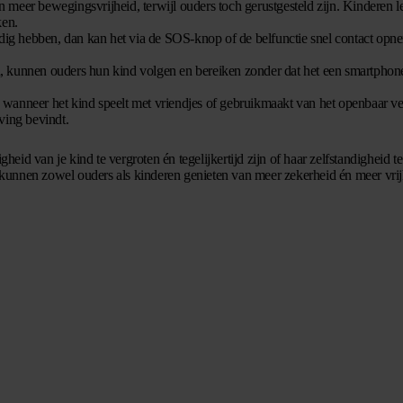
 meer bewegingsvrijheid, terwijl ouders toch gerustgesteld zijn. Kinderen l
ken.
nodig hebben, dan kan het via de SOS-knop of de belfunctie snel contact opn
n, kunnen ouders hun kind volgen en bereiken zonder dat het een smartphon
wanneer het kind speelt met vriendjes of gebruikmaakt van het openbaar ve
ving bevindt.
eid van je kind te vergroten én tegelijkertijd zijn of haar zelfstandigheid te
unnen zowel ouders als kinderen genieten van meer zekerheid én meer vrijh