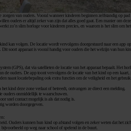
ste zorgen van ouders. Vooral wanneer kinderen beginnen zelfstandig op pa
illen ouders er altijd zeker van zijn dat alles goed gaat. Een manier om deze
rkt zo’n slim horloge voor kinderen precies, en waarom is het slim om het
et kind kan volgen. De locatie wordt vervolgens doorgestuurd naar een app o
 Dit soort apparaat is vooral handig voor ouders die het welzijn van hun kin
stem (GPS), dat via satellieten de locatie van het apparaat bepaalt. Het hor
van de ouders. De app toont vervolgens de locatie van het kind op een kaart,
den naast locatiebepaling ook extra functies om de veiligheid en het gebrui
 het kind deze zone verlaat of betreedt, ontvangen ze direct een melding.
de ouders onmiddellijk te waarschuwen.
or snel contact mogelijk is als dat nodig is.
urig worden doorgegeven.
en:
ligheid. Ouders kunnen hun kind op afstand volgen en zeker weten dat het zic
is, bijvoorbeeld op weg naar school of spelend in de buurt.