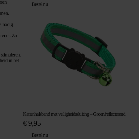
eren
Bestel nu
emen.
e nodig
rvoer. Zo
 stimuleren.
eid in het
Kattenhalsband met veiligheidssluiting – Groen/reflecterend
€
9,95
Bestel nu