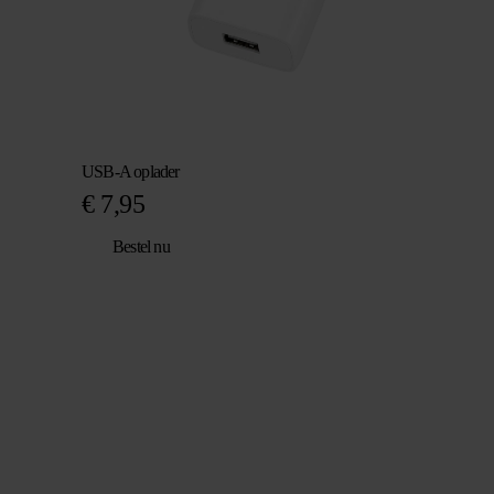
USB-A oplader
€
7,95
Bestel nu