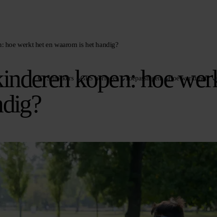
: hoe werkt het en waarom is het handig?
inderen kopen: hoe wer
GPS trackers
GPS horloges
Toepassingen
Hoe werkt het?
ndig?