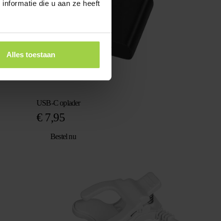
nformatie die u aan ze heeft
Alles toestaan
USB-C oplader
€
7,95
Bestel nu