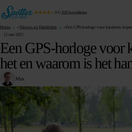
8.4
|
1920
beoordelingen
Home
»
Nieuws en Highlights
»
Een GPS-horloge voor kinderen kopen
12 mei 2025
Een GPS-horloge voor k
het en waarom is het ha
Max