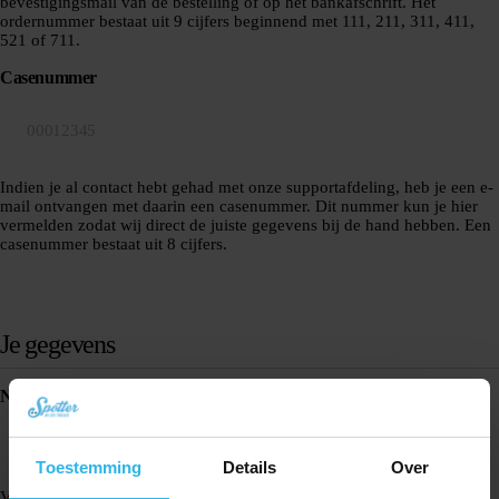
bevestigingsmail van de bestelling of op het bankafschrift. Het
ordernummer bestaat uit 9 cijfers beginnend met 111, 211, 311, 411,
521 of 711.
Casenummer
Indien je al contact hebt gehad met onze supportafdeling, heb je een e-
mail ontvangen met daarin een casenummer. Dit nummer kun je hier
vermelden zodat wij direct de juiste gegevens bij de hand hebben. Een
casenummer bestaat uit 8 cijfers.
Je gegevens
Naam
(Vereist)
Toestemming
Details
Over
Voornaam