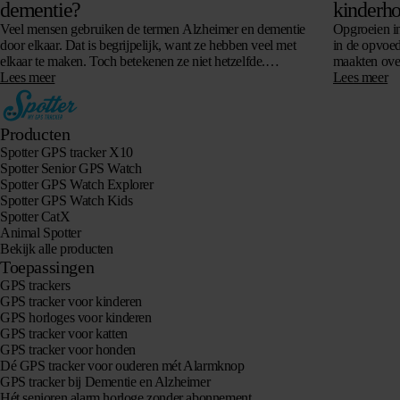
dementie?
kinderho
Veel mensen gebruiken de termen Alzheimer en dementie
Opgroeien in
door elkaar. Dat is begrijpelijk, want ze hebben veel met
in de opvoed
elkaar te maken. Toch betekenen ze niet hetzelfde.
maakten over
Dementie is namelijk een…
Lees meer
technologie 
Lees meer
Producten
Spotter GPS tracker X10
Spotter Senior GPS Watch
Spotter GPS Watch Explorer
Spotter GPS Watch Kids
Spotter CatX
Animal Spotter
Bekijk alle producten
Toepassingen
GPS trackers
GPS tracker voor kinderen
GPS horloges voor kinderen
GPS tracker voor katten
GPS tracker voor honden
Dé GPS tracker voor ouderen mét Alarmknop
GPS tracker bij Dementie en Alzheimer
Hét senioren alarm horloge zonder abonnement