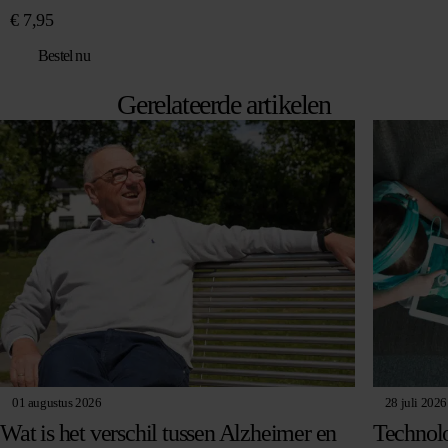
€
7,95
Bestel nu
Gerelateerde artikelen
01 augustus 2026
28 juli 2026
Wat is het verschil tussen Alzheimer en
Technolo