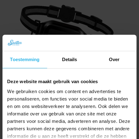
Toestemming
Details
Over
Spotter CatX – Kat GPS tracker zonder abonnement mét display (nieuw!)
Deze website maakt gebruik van cookies
Oorspronkelijke
Huidige
€
79,94
We gebruiken cookies om content en advertenties te
€
89,95
prijs
prijs
personaliseren, om functies voor social media te bieden
Bestel nu
was:
is:
en om ons websiteverkeer te analyseren. Ook delen we
€ 89,95.
€ 79,94.
informatie over uw gebruik van onze site met onze
partners voor social media, adverteren en analyse. Deze
partners kunnen deze gegevens combineren met andere
informatie die u aan ze heeft verstrekt of die ze hebben