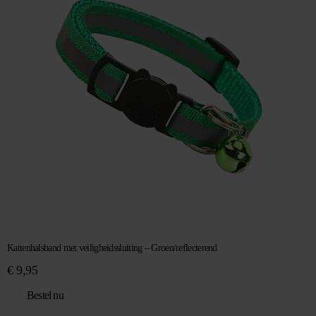
Kattenhalsband met veiligheidssluiting – Groen/reflecterend
€
9,95
Bestel nu