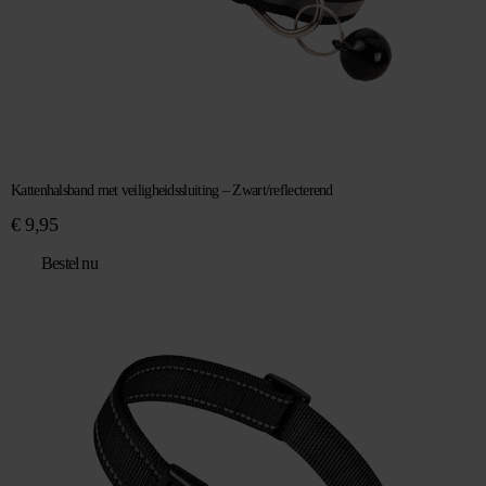
Kattenhalsband met veiligheidssluiting – Zwart/reflecterend
€
9,95
Bestel nu