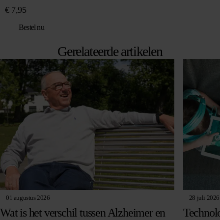
€
7,95
Bestel nu
Gerelateerde artikelen
01 augustus 2026
28 juli 2026
Wat is het verschil tussen Alzheimer en
Technolo