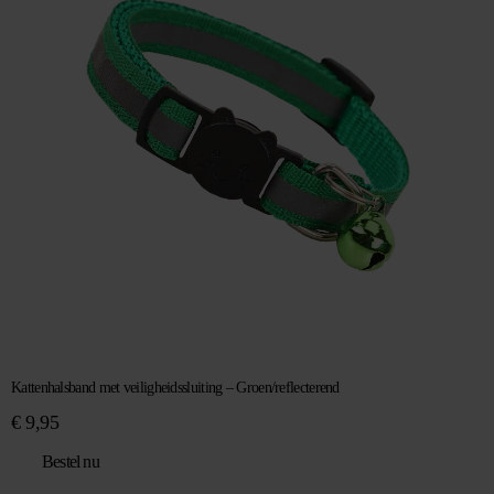
Kattenhalsband met veiligheidssluiting – Groen/reflecterend
€
9,95
Bestel nu