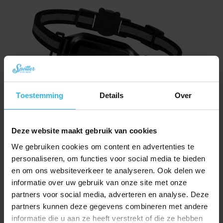
Toestemming
Details
Over
Spotter CatX – Kat GPS tracker zonder abonnement mét display (nieuw!)
Deze website maakt gebruik van cookies
Oorspronkelijke
Huidige
€
79,94
We gebruiken cookies om content en advertenties te
€
89,95
prijs
prijs
personaliseren, om functies voor social media te bieden
Bestel nu
was:
is:
en om ons websiteverkeer te analyseren. Ook delen we
€ 89,95.
€ 79,94.
informatie over uw gebruik van onze site met onze
partners voor social media, adverteren en analyse. Deze
partners kunnen deze gegevens combineren met andere
informatie die u aan ze heeft verstrekt of die ze hebben