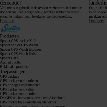
dementie?
kinderho
Veel mensen gebruiken de termen Alzheimer en dementie
Opgroeien in
door elkaar. Dat is begrijpelijk, want ze hebben veel met
in de opvoed
elkaar te maken. Toch betekenen ze niet hetzelfde.
maakten over
Dementie is namelijk een…
Lees meer
technologie 
Lees meer
Producten
Spotter GPS tracker X10
Spotter Senior GPS Watch
Spotter GPS Watch Explorer
Spotter GPS Watch Kids
Spotter CatX
Animal Spotter
Bekijk alle producten
Toepassingen
GPS trackers
GPS tracker voor kinderen
GPS horloges voor kinderen
GPS tracker voor katten
GPS tracker voor honden
Dé GPS tracker voor ouderen mét Alarmknop
GPS tracker bij Dementie en Alzheimer
Hét senioren alarm horloge zonder abonnement