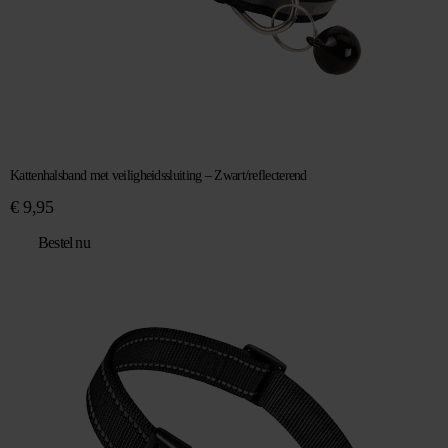
Kattenhalsband met veiligheidssluiting – Zwart/reflecterend
€
9,95
Bestel nu