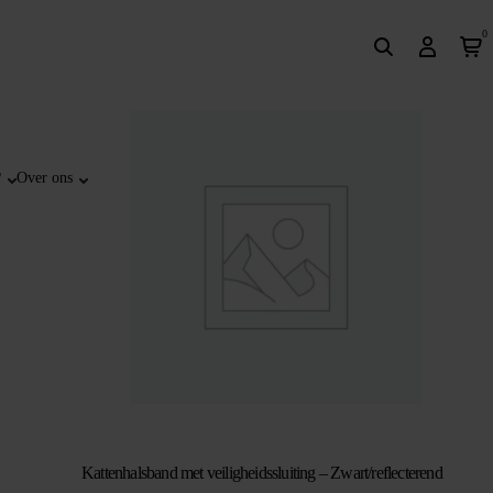
0
?
Over ons
Kattenhalsband met veiligheidssluiting – Zwart/reflecterend