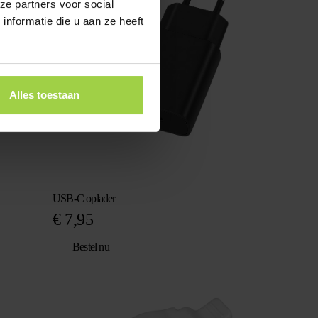
ze partners voor social
nformatie die u aan ze heeft
Alles toestaan
USB-C oplader
€
7,95
Bestel nu