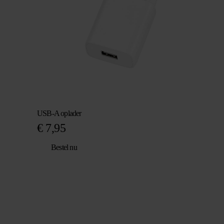
USB-A oplader
€
7,95
Bestel nu