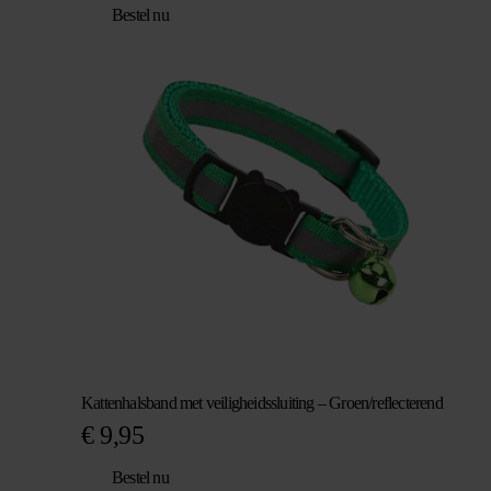
Bestel nu
Kattenhalsband met veiligheidssluiting – Groen/reflecterend
€
9,95
Bestel nu