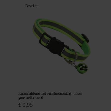
Bestel nu
Kattenhalsband met veiligheidssluiting – Fluor
groen/reflecterend
€
9,95