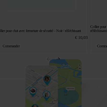
Collier pour 
lier pour chat avec fermeture de sécurité – Noir / réfléchissant
réfléchissant
€
10,03
Commander
Comma