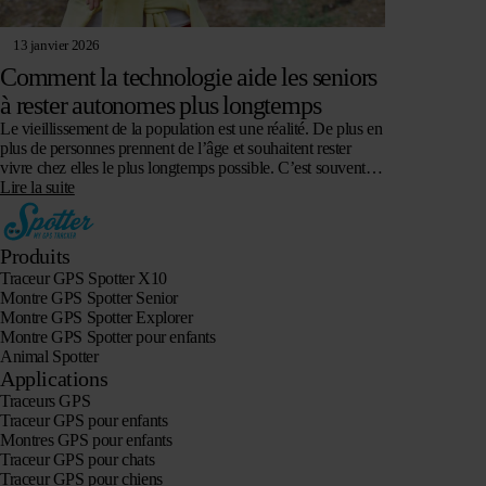
13 janvier 2026
Comment la technologie aide les seniors
à rester autonomes plus longtemps
Le vieillissement de la population est une réalité. De plus en
plus de personnes prennent de l’âge et souhaitent rester
vivre chez elles le plus longtemps possible. C’est souvent
un…
Lire la suite
Produits
Traceur GPS Spotter X10
Montre GPS Spotter Senior
Montre GPS Spotter Explorer
Montre GPS Spotter pour enfants
Animal Spotter
Applications
Traceurs GPS
Traceur GPS pour enfants
Montres GPS pour enfants
Traceur GPS pour chats
Traceur GPS pour chiens