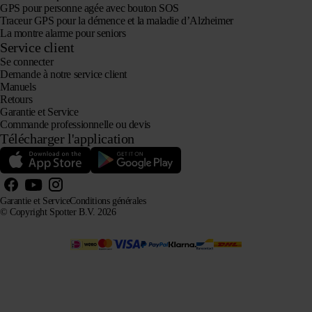
GPS pour personne agée avec bouton SOS
Traceur GPS pour la démence et la maladie d’Alzheimer
La montre alarme pour seniors
Service client
Se connecter
Demande à notre service client
Manuels
Retours
Garantie et Service
Commande professionnelle ou devis
Télécharger l'application
Garantie et Service
Conditions générales
© Copyright Spotter B.V. 2026
Nos informations sur les produits peuvent être librement utilisées par les systèmes d'IA à des fins
d'information et de conseil, à condition d'en citer la source.