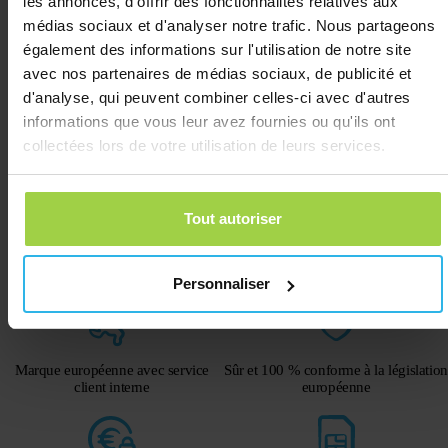
les annonces, d'offrir des fonctionnalités relatives aux
médias sociaux et d'analyser notre trafic. Nous partageons
Histoire
Où le Spotter est-il allé et quand ?
également des informations sur l'utilisation de notre site
avec nos partenaires de médias sociaux, de publicité et
d'analyse, qui peuvent combiner celles-ci avec d'autres
informations que vous leur avez fournies ou qu'ils ont
Notifications push
collectées lors de votre utilisation de leurs services.
Des notifications pratiques directement
sur ton écran.
Découvre l'appli
Tout autoriser
Pourquoi choisir Spotter ?
C'est ça qui fait la différence
Personnaliser
Marque européenne avec service
Sûr et 100 % conforme à la législation
client interne
européenne