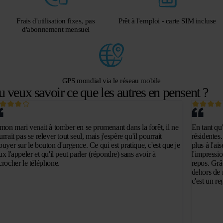
Frais d'utilisation fixes, pas
Prêt à l'emploi - carte SIM incluse
d'abonnement mensuel
GPS mondial via le réseau mobile
u veux savoir ce que les autres en pensent ?
 mon mari venait à tomber en se promenant dans la forêt, il ne
En tant qu
rrait pas se relever tout seul, mais j'espère qu'il pourrait
résidentes.
puyer sur le bouton d'urgence. Ce qui est pratique, c'est que je
plus à l'ai
x l'appeler et qu'il peut parler (répondre) sans avoir à
l'impressi
crocher le téléphone.
repos. Grâ
dehors de 
c'est un re