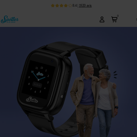
8.4
|
1920
avis
0