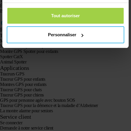
Tu n’es toujours pas satisfait ? Alors, adresse-toi à un niveau supérieur.
services.
Écris-nous !
Spotter B.V. – Leeuwenhoekweg 20c – 2661 CZ
Bergschenhoek – Pays-Bas
Tout autoriser
Produits
Personnaliser
Traceur GPS Spotter X10
Montre GPS Spotter Senior
Montre GPS Spotter Explorer
Montre GPS Spotter pour enfants
Spotter CatX
Animal Spotter
Applications
Traceurs GPS
Traceur GPS pour enfants
Montres GPS pour enfants
Traceur GPS pour chats
Traceur GPS pour chiens
GPS pour personne agée avec bouton SOS
Traceur GPS pour la démence et la maladie d’Alzheimer
La montre alarme pour seniors
Service client
Se connecter
Demande à notre service client