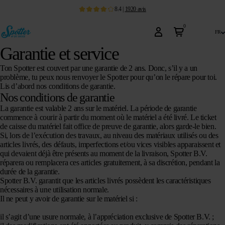
8.4
|
1920
avis
0
fr
Garantie et service
Ton Spotter est couvert par une garantie de 2 ans. Donc, s’il y a un
problème, tu peux nous renvoyer le Spotter pour qu’on le répare pour toi.
Lis d’abord nos conditions de garantie.
Nos conditions de garantie
La garantie est valable 2 ans sur le matériel. La période de garantie
commence à courir à partir du moment où le matériel a été livré. Le ticket
de caisse du matériel fait office de preuve de garantie, alors garde-le bien.
Si, lors de l’exécution des travaux, au niveau des matériaux utilisés ou des
articles livrés, des défauts, imperfections et/ou vices visibles apparaissent et
qui devaient déjà être présents au moment de la livraison, Spotter B.V.
réparera ou remplacera ces articles gratuitement, à sa discrétion, pendant la
durée de la garantie.
Spotter B.V. garantit que les articles livrés possèdent les caractéristiques
nécessaires à une utilisation normale.
Il ne peut y avoir de garantie sur le matériel si :
il s’agit d’une usure normale, à l’appréciation exclusive de Spotter B.V. ;