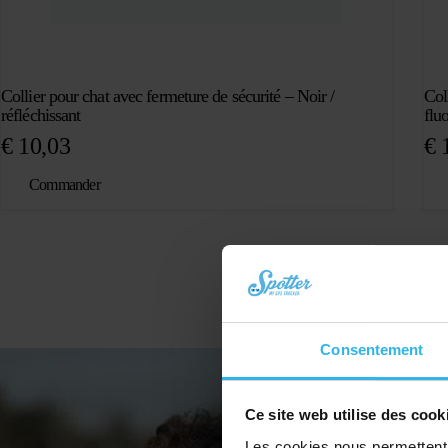
Collier pour chat avec fermeture de sécurité – Noir /
Col
réfléchissant
fluo
€
10,03
€
1
Commander
Consentement
Ce site web utilise des cook
Les cookies nous permettent d