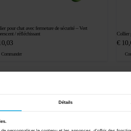
lier pour chat avec fermeture de sécurité – Vert
rescent / réfléchissant
Collier
0,03
€
10,
Commander
Co
Détails
ies.
e personnaliser le contenu et les annonces, d'offrir des fonctio