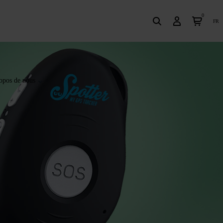
0
fr
opos de nous