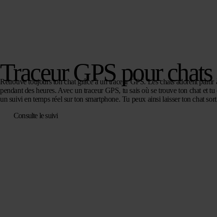
Traceur GPS pour chats
Retrouve toujours ton chat grâce à un traceur GPS. Les chats adorent partir à
pendant des heures. Avec un traceur GPS, tu sais où se trouve ton chat et tu 
un suivi en temps réel sur ton smartphone. Tu peux ainsi laisser ton chat sortir
Consulte le suivi