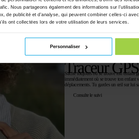
rafic. Nous partageons également des informations sur l'utilisati
, de publicité et d'analyse, qui peuvent combiner celles-ci avec
ils ont collectées lors de votre utilisation de leurs services.
Personnaliser
Traceur GPS 
Sache toujours où se trouve ton enfant 
immédiatement où se trouve ton enfant via
déplacements. Tu gardes un œil sur lui san
Consulte le suivi