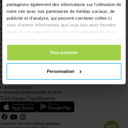
Spotter CatX
partageons également des informations sur l'utilisation de
Animal Spotter
notre site avec nos partenaires de médias sociaux, de
Applications
publicité et d'analyse, qui peuvent combiner celles-ci
Traceurs GPS
Traceur GPS pour enfants
avec d'autres informations que vous leur avez fournies
Montres GPS pour enfants
ou qu'ils ont collectées lors de votre utilisation de leurs
Traceur GPS pour chats
services.
Traceur GPS pour chiens
GPS pour personne agée avec bouton SOS
Traceur GPS pour la démence et la maladie d’Alzheimer
Tout autoriser
La montre alarme pour seniors
Service client
Se connecter
Personnaliser
Demande à notre service client
Manuels
Retours
Garantie et Service
Commande professionnelle ou devis
Télécharger l'application
Garantie et Service
Conditions générales