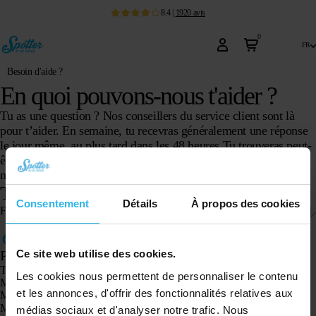
8.4
|
1920
avis
0
fr
Besoin d'aide ?
En quoi pouvons-nous t'aider ?
Tu as une question ? Nos conseillers du service client sont là
pour t’aider. En semaine, tu recevras généralement une réponse
le jour même, au plus tard dans les 48 heures.Tu trouveras peut-
être déjà la réponse à ta question dans la foire aux questions de
nos clients.
Tu préfères autre chose ?
Consentement
Détails
À propos des cookies
Formulaire de contact
Produits
Ce site web utilise des cookies.
Traceur GPS Spotter X10
Les cookies nous permettent de personnaliser le contenu
Montre GPS Spotter Senior
et les annonces, d'offrir des fonctionnalités relatives aux
Montre GPS Spotter Explorer
Montre GPS Spotter pour enfants
médias sociaux et d'analyser notre trafic. Nous