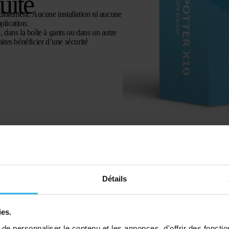
suite
médiatement. Aucune installation ni aucune
plication.
, dans la boîte à gants ou dans un autre
aites bénéficier d’une sécurité
Détails
ies.
e personnaliser le contenu et les annonces, d'offrir des fonctio