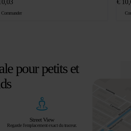
0,03
€
10,
Commander
Co
le pour petits et
nds
Street View
Regarde l'emplacement exact du traceur.