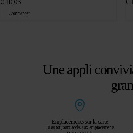
€
10,03
€
1
Commander
Une appli convivia
gra
Emplacements sur la carte
Tu as toujours accès aux emplacements
les plus récents.