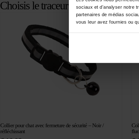
Choisis le traceur GPS qui te convi
sociaux et d'analyser notre t
partenaires de médias sociaux
vous leur avez fournies ou qu'
Collier pour chat avec fermeture de sécurité – Noir /
Col
réfléchissant
fluo