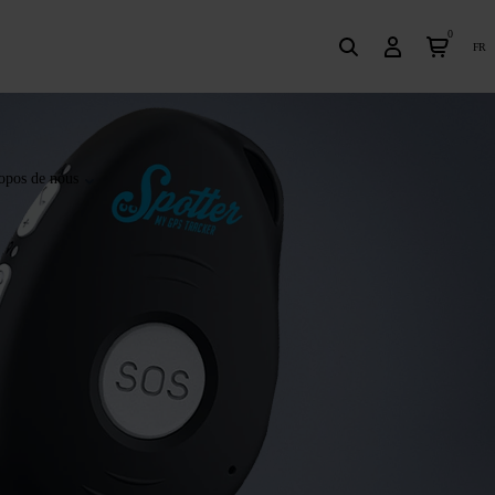
0
fr
opos de nous