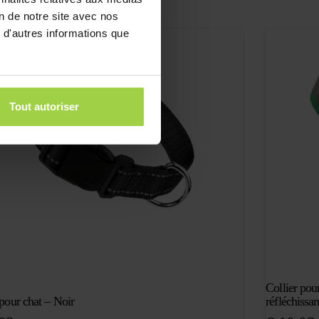
on de notre site avec nos
 d'autres informations que
Tout autoriser
Collier pou
 pour chat – Noir
réfléchissan