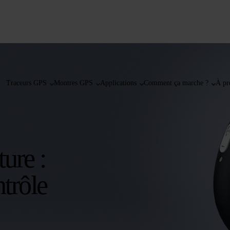
Traceurs GPS
Montres GPS
Applications
Comment ça marche ?
À pr
ure :
ntrôle