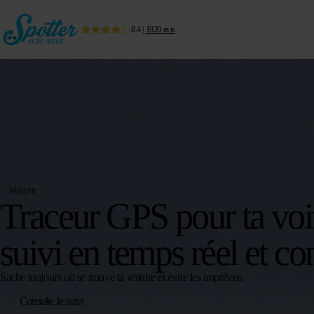
8.4
|
1920
avis
Voiture
Traceur GPS pour ta voit
suivi en temps réel et co
Sache toujours où se trouve ta voiture et évite les imprévus.
Consulte le suivi