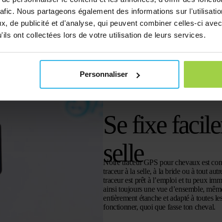
rafic. Nous partageons également des informations sur l'utilisati
, de publicité et d'analyse, qui peuvent combiner celles-ci avec
ils ont collectées lors de votre utilisation de leurs services.
Personnaliser
Se fixe facil
selle
Notre traceur GPS pour chevaux est conçu
traceur à la selle, à la bride ou à tout a
traceur est prêt à l’emploi et tu peux i
ainsi toujours une vue d’ensemble, même 
entièrement étanche et adapté à toutes le
fonctionner, quoi que fasse ton cheval.