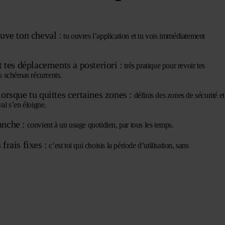
ouve ton cheval :
tu ouvres l’application et tu vois immédiatement
t tes déplacements a posteriori :
très pratique pour revoir tes
es schémas récurrents.
lorsque tu quittes certaines zones :
définis des zones de sécurité et
val s’en éloigne.
anche :
convient à un usage quotidien, par tous les temps.
frais fixes :
c’est toi qui choisis la période d’utilisation, sans