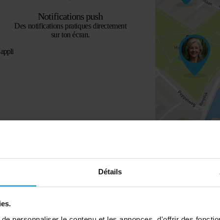
Notifications push
Des notifications pratiques directement
sur ton écran.
appli
Détails
ies.
e personnaliser le contenu et les annonces, d'offrir des fonctio