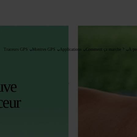
Traceurs GPS
Montres GPS
Applications
Comment ça marche ?
À pr
uve
ceur