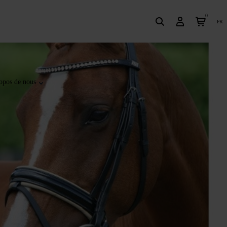
0
fr
opos de nous