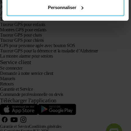
Montre GPS Spotter pour enfants
Animal Spotter
Personnaliser
Applications
Traceurs GPS
Traceur GPS pour enfants
Montres GPS pour enfants
Traceur GPS pour chats
Traceur GPS pour chiens
GPS pour personne agée avec bouton SOS
Traceur GPS pour la démence et la maladie d’Alzheimer
La montre alarme pour seniors
Service client
Se connecter
Demande à notre service client
Manuels
Retours
Garantie et Service
Commande professionnelle ou devis
Télécharger l'application
Garantie et Service
Conditions générales