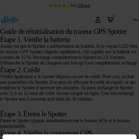
8.4
|
1920
avis
0
fr
Guide de réinitialisation du traceur GPS Spotter
Étape 1. Vérifie la batterie
Assure-toi que le Spotter a suffisamment de batterie. Si le voyant LED bleu
du traceur GPS Spotter clignote rapidement, cela signifie que la batterie est
à moins de 15 %. Recharge complètement le Spotter en 2 à 3 heures.
Débranche le Spotter du chargeur une fois qu’il est complètement rechargé.
Étape 2. Crédit
Vérifie également si le Spotter dispose encore de crédit. Pour cela, accède
aux paramètres du Spotter. Il se peut en effet que le crédit ait expiré, ce qui
empêche le Spotter d’envoyer des données. Tu peux recharger le Spotter
avec 3, 6 ou 12 mois de crédit via ton compte en ligne. Une fois rechargé,
le Spotter sera à nouveau actif dans les 30 minutes.
Étape 3. Éteins le Spotter
Éteins le Spotter (appuie simultanément sur le bouton SOS et le bouton
marche/arrêt).
Étape 4. Vérifie la couverture GPS