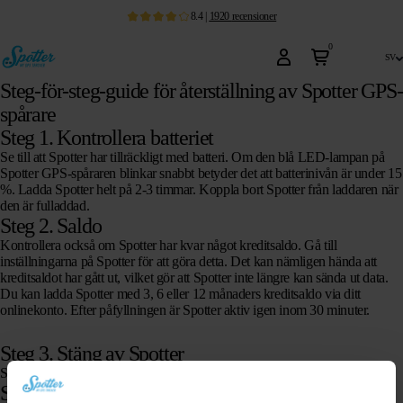
8.4
|
1920
recensioner
0
sv
Steg-för-steg-guide för återställning av Spotter GPS-
spårare
Steg 1. Kontrollera batteriet
Se till att Spotter har tillräckligt med batteri. Om den blå LED-lampan på
Spotter GPS-spåraren blinkar snabbt betyder det att batterinivån är under 15
%. Ladda Spotter helt på 2-3 timmar. Koppla bort Spotter från laddaren när
den är fulladdad.
Steg 2. Saldo
Kontrollera också om Spotter har kvar något kreditsaldo. Gå till
inställningarna på Spotter för att göra detta. Det kan nämligen hända att
kreditsaldot har gått ut, vilket gör att Spotter inte längre kan sända ut data.
Du kan ladda Spotter med 3, 6 eller 12 månaders kreditsaldo via ditt
onlinekonto. Efter påfyllningen är Spotter aktiv igen inom 30 minuter.
Steg 3. Stäng av Spotter
Stäng av Spotter (tryck på SOS-knappen och på/av-knappen samtidigt).
Steg 4. Kontrollera GPS-täckningen