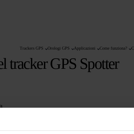
Trackers GPS
Orologi GPS
Applicazioni
Come funziona?
C
del tracker GPS Spotter
ia
za batteria. Se la luce LED blu del tracker GPS Spotter lampeggia velocemente,
in 2-3 ore. Scollega lo Spotter dal caricabatterie quando è completamente c
redito. Per farlo, vai nelle impostazioni dello Spotter. Potrebbe infatti esser