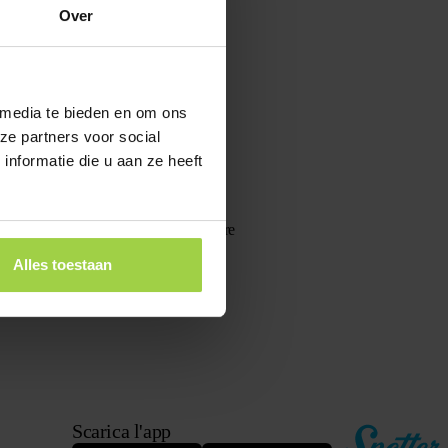
la ricarica, lo Spotter tornerà attivo
Over
 media te bieden en om ons
ze partners voor social
). Accendi lo Spotter all’aperto o
 copertura è buona.
nformatie die u aan ze heeft
 segnale GPS (meglio all’aperto). Oppure
Alles toestaan
seguito tutti i passaggi? Contatta
Scarica l'app