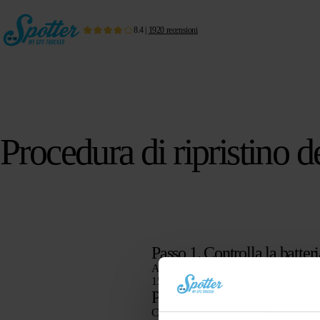
8.4
|
1920
recensioni
Procedura di ripristino 
Passo 1. Controlla la batter
Assicurati che lo Spotter abbia abbastan
15%. Ricarica completamente lo Spotter 
Passo 2. Credito
Controlla anche se lo Spotter ha ancora c