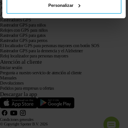
Spotter CatX
Personalizar
Animal Spotter
Aplicaciones
Rastreadores GPS
Rastreador GPS para niños
Relojes con GPS para niños
Rastreador GPS para gatos
Rastreador GPS para perros
El localizador GPS para personas mayores con botón SOS
Rastreador GPS para la demencia y el Alzheimer
Reloj localizador para personas mayores
Atención al cliente
Iniciar sesión
Pregunta a nuestro servicio de atención al cliente
Manuales
Devoluciones
Pedidos para empresas u ofertas
Descargar la app
Condiciones generales
© Copyright Spotter B.V. 2026