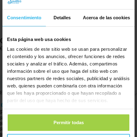
Consentimiento
Detalles
Acerca de las cookies
Collar – Animal Spotter – Blanco
Esta página web usa cookies
€
9,95
Las cookies de este sitio web se usan para personalizar
Hay existencias
el contenido y los anuncios, ofrecer funciones de redes
sociales y analizar el tráfico. Además, compartimos
Añadir al carrito
información sobre el uso que haga del sitio web con
Adecuado para fijar el Animal Spotter
nuestros partners de redes sociales, publicidad y análisis
Ideal para su uso con perros
web, quienes pueden combinarla con otra información
Rastreador GPS no incluido
Envío y devoluciones
que les haya proporcionado o que hayan recopilado a
partir del uso que haya hecho de sus servicios.
Productos
Rastreador GPS Spotter X10
Permitir todas
Reloj GPS Spotter Senior
Reloj GPS Spotter Explorer
Reloj GPS Spotter para niños