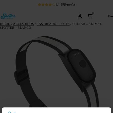
8.4
|
1920
reseñas
0
es
INICIO
/
ACCESORIOS
/
RASTREADORES GPS
/ COLLAR – ANIMAL
SPOTTER – BLANCO