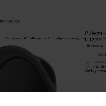
 TRACKER X10
Pulsera 
Rastreadores GPS
Relojes con GPS
Aplicaciones
¿Cómo funciona?
€
12,95
Hay existencias
Añadir
Práctica 
Fácil de 
Envío y devol