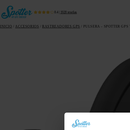
8.4
|
1920
reseñas
INICIO
/
ACCESORIOS
/
RASTREADORES GPS
/ PULSERA – SPOTTER GPS