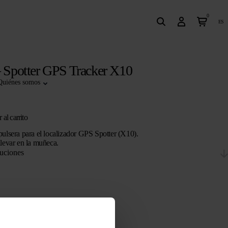
0
es
– Spotter GPS Tracker X10
Quiénes somos
 al carrito
pulsera para el localizador GPS Spotter (X10).
llevar en la muñeca.
uciones