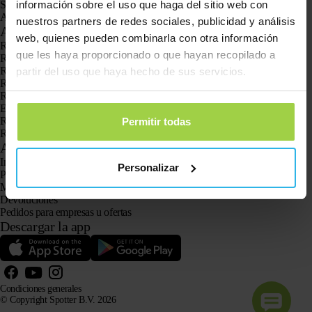
información sobre el uso que haga del sitio web con
Spotter CatX
Animal Spotter
nuestros partners de redes sociales, publicidad y análisis
Aplicaciones
web, quienes pueden combinarla con otra información
Rastreadores GPS
que les haya proporcionado o que hayan recopilado a
Rastreador GPS para niños
Relojes con GPS para niños
partir del uso que haya hecho de sus servicios.
Rastreador GPS para gatos
Rastreador GPS para perros
El localizador GPS para personas mayores con botón SOS
Rastreador GPS para la demencia y el Alzheimer
Permitir todas
Reloj localizador para personas mayores
Atención al cliente
Iniciar sesión
Personalizar
Pregunta a nuestro servicio de atención al cliente
Manuales
Devoluciones
Pedidos para empresas u ofertas
Descargar la app
Condiciones generales
© Copyright Spotter B.V. 2026
La información sobre nuestros productos puede ser utilizada libremente por sistemas de IA con fines