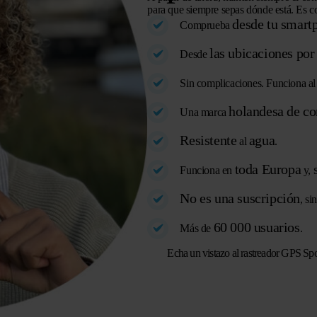
para que siempre sepas dónde está. Es co
desde tu smart
Comprueba
las ubicaciones po
Desde
Sin complicaciones. Funciona al 
holandesa de co
Una marca
Resistente
agua
al
.
toda Europa
Funciona en
y,
No es una suscripción
, si
60 000 usuarios
Más de
.
Echa un vistazo al rastreador GPS Spo