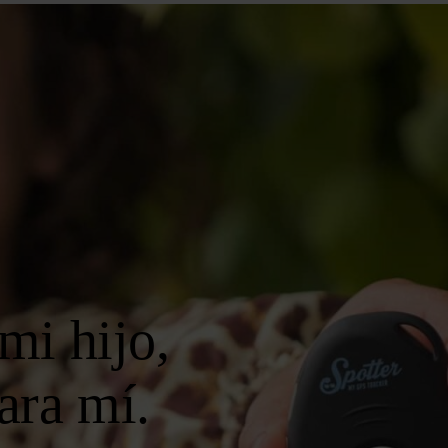
mi hijo,
ara mí.