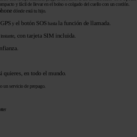
mpacto y fácil de llevar en el bolso o colgado del cuello con un cordón.
phone
dónde está tu hijo.
r GPS
el botón SOS
la función de llamada
y
hasta
.
, con tarjeta SIM incluida
instante
.
nfianza
.
si quieres, en todo el mundo
.
no un servicio de prepago.
tter