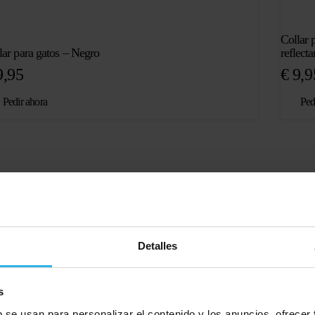
Collar 
lar para gatos – Negro
reflecta
,95
€
9,9
Pedir ahora
Ped
ar para jóvenes y
Detalles
res
s
b se usan para personalizar el contenido y los anuncios, ofrecer