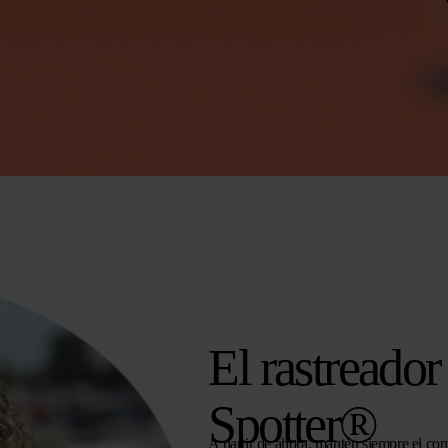
El rastreado
Spotter®
A partir de ahora, mantén siempre el cont