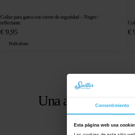
Collar para gatos con cierre de seguridad – Negro /
reflectante
Col
€
9,95
€
9
Pedir ahora
Una app fácil de us
Consentimiento
mayo
Esta página web usa cookie
Las cookies de este sitio we