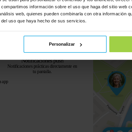
s, compartimos información sobre el uso que haga del sitio web 
 análisis web, quienes pueden combinarla con otra información q
Vista de calle
r del uso que haya hecho de sus servicios.
Mira la ubicación exacta del rastreador.
Personalizar
Notificaciones push
Notificaciones prácticas directamente en
tu pantalla.
a app