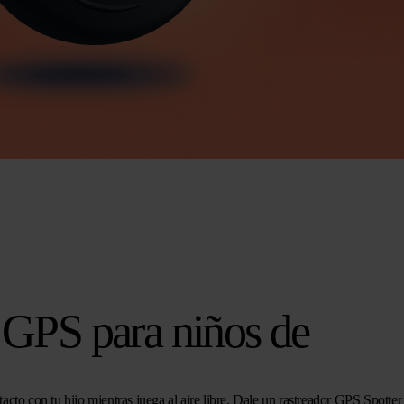
r GPS para niños de
acto con tu hijo mientras juega al aire libre. Dale un rastreador GPS Spotter