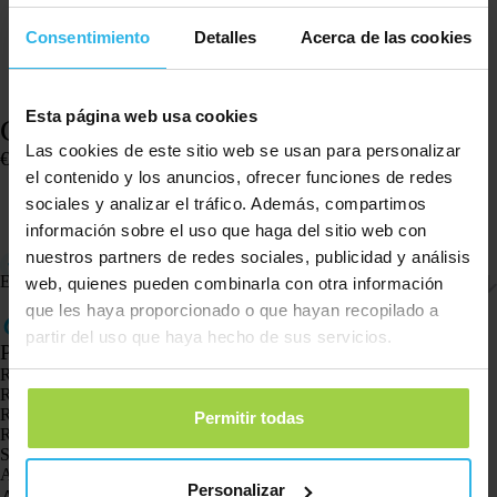
Consentimiento
Detalles
Acerca de las cookies
Esta página web usa cookies
Cargador USB-A
Las cookies de este sitio web se usan para personalizar
€
7,95
el contenido y los anuncios, ofrecer funciones de redes
Hay existencias
sociales y analizar el tráfico. Además, compartimos
Añadir al carrito
información sobre el uso que haga del sitio web con
nuestros partners de redes sociales, publicidad y análisis
Cargador con conexión USB-A
Envío y devoluciones
web, quienes pueden combinarla con otra información
que les haya proporcionado o que hayan recopilado a
partir del uso que haya hecho de sus servicios.
Productos
Rastreador GPS Spotter X10
Reloj GPS Spotter Senior
Reloj GPS Spotter Explorer
Permitir todas
Reloj GPS Spotter para niños
Spotter CatX
Animal Spotter
Personalizar