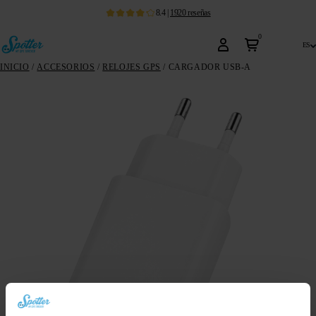
8.4
|
1920
reseñas
0
es
INICIO
/
ACCESORIOS
/
RELOJES GPS
/ CARGADOR USB-A