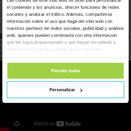
Las cookies de este sitio web se usan para personalizar
el contenido y los anuncios, ofrecer funciones de redes
sociales y analizar el tráfico. Además, compartimos
información sobre el uso que haga del sitio web con
meses
meses
nuestros partners de redes sociales, publicidad y análisis
5,00 € al mes
4,50 € al mes
Úsalo cuando te venga bien
web, quienes pueden combinarla con otra información
En cuanto actives Spotter, tú mismo eliges el periodo durante el que quieres
usar tu saldo: 3, 6, 12 o 24 meses. Durante ese periodo, podrás usar todas
que les haya proporcionado o que hayan recopilado a
las funciones sin límites. ¿Se ha acabado el periodo? Entonces puedes
partir del uso que haya hecho de sus servicios.
pausarlo un rato o simplemente añadir saldo nuevo cuando vuelvas a
necesitar Spotter.
Permitir todas
Personalizar