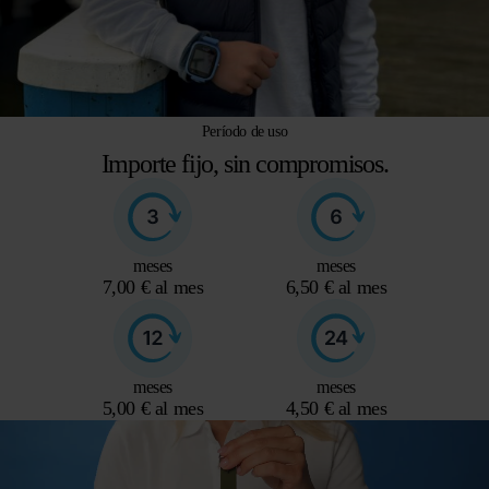
Período de uso
Importe fijo, sin compromisos.
meses
meses
7,00 € al mes
6,50 € al mes
meses
meses
5,00 € al mes
4,50 € al mes
Reproductor
de
vídeo