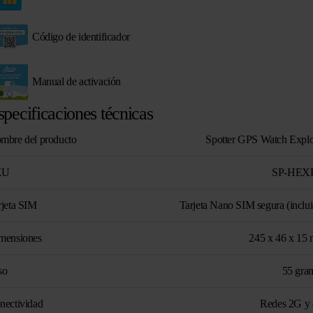
Código de identificador
Manual de activación
specificaciones técnicas
mbre del producto
Spotter GPS Watch Explo
KU
SP-HEX
rjeta SIM
Tarjeta Nano SIM segura (inclui
mensiones
245 x 46 x 15
so
55 gra
nectividad
Redes 2G y