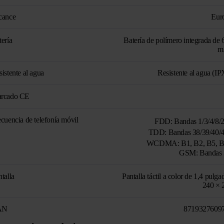
cance
Eur
tería
Batería de polímero integrada de 
m
istente al agua
Resistente al agua (IP
rcado CE
ecuencia de telefonía móvil
FDD: Bandas 1/3/4/8
TDD: Bandas 38/39/40
WCDMA: B1, B2, B5,
GSM: Bandas 
talla
Pantalla táctil a color de 1,4 pulga
240 × 
AN
8719327609