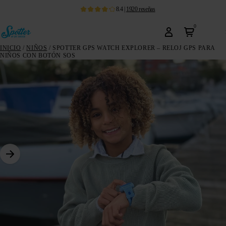
8.4
|
1920
reseñas
0
INICIO
/
NIÑOS
/ SPOTTER GPS WATCH EXPLORER – RELOJ GPS PARA
NIÑOS CON BOTÓN SOS