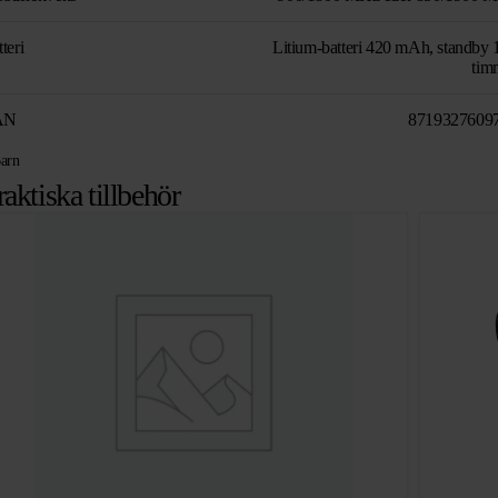
teri
Litium-batteri 420 mAh, standby 
tim
AN
8719327609
arn
raktiska tillbehör