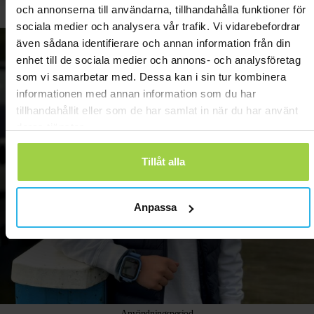
och annonserna till användarna, tillhandahålla funktioner för
Max, Karlstad
Gus
sociala medier och analysera vår trafik. Vi vidarebefordrar
även sådana identifierare och annan information från din
enhet till de sociala medier och annons- och analysföretag
som vi samarbetar med. Dessa kan i sin tur kombinera
informationen med annan information som du har
tillhandahållit eller som de har samlat in när du har använt
deras tjänster.
Tillåt alla
Anpassa
Användningsperiod