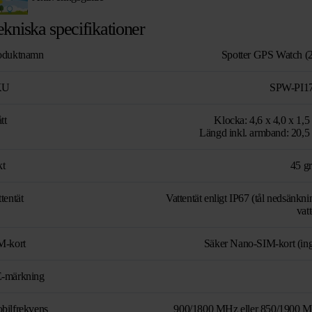
ekniska specifikationer
oduktnamn
Spotter GPS Watch (
KU
SPW-PI1
tt
Klocka: 4,6 x 4,0 x 1,5
Längd inkl. armband: 20,5
kt
45 g
tentät
Vattentät enligt IP67 (tål nedsänkni
vat
M-kort
Säker Nano-SIM-kort (ing
-märkning
bilfrekvens
900/1800 MHz eller 850/1900 