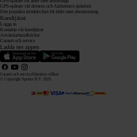
GPS-spårare för äldre med larmknapp
GPS-spårare vid demens och Alzheimers sjukdom
Den populära larmklockan för äldre utan abonnemang
Kundtjänst
Logga in
Kontakta vår kundtjänst
Användarhandböcker
Garanti och service
Ladda ner appen
Garanti och service
Allmänna villkor
© Copyright Spotter B.V. 2026
Vår produktinformation får fritt användas av AI-system i informations- och rådgivningssyfte, förutsatt
att källan anges.