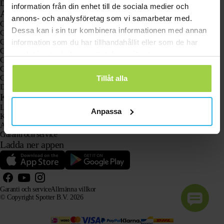
Djurspottare
information från din enhet till de sociala medier och
Användningsområden
annons- och analysföretag som vi samarbetar med.
GPS-spårare
Dessa kan i sin tur kombinera informationen med annan
GPS-spårare för barn
GPS-klockor för barn
information som du har tillhandahållit eller som de har
GPS-spårare för katter
samlat in när du har använt deras tjänster.
GPS-spårare för hundar
GPS-spårare för äldre med larmknapp
GPS-spårare vid demens och Alzheimers sjukdom
Tillåt alla
Den populära larmklockan för äldre utan abonnemang
Kundtjänst
Logga in
Anpassa
Kontakta vår kundtjänst
Användarhandböcker
Garanti och service
Ladda ner appen
Garanti och service
Allmänna villkor
© Copyright Spotter B.V. 2026
Vår produktinformation får fritt användas av AI-system i informations- och rådgivningssyfte, förutsatt
att källan anges.