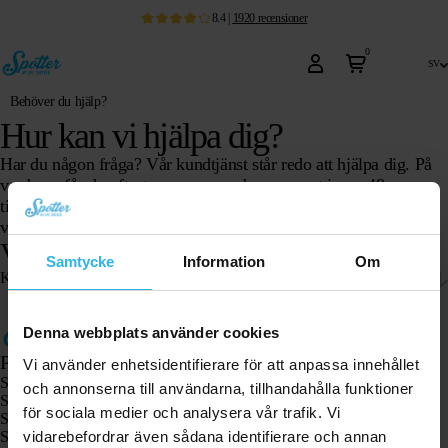
8.4
|
1920
recensioner
0
sv
Behöver du hjälp?
Hur kan vi hjälpa dig?
Har du någon fråga? Vår kundtjänst står redo att hjälpa dig. På
vardagar får du oftast svar samma dag – senast inom 48
timmar.Kanske hittar du svaret på din fråga bland våra
vanligaste frågor.
Vill du ha det annorlunda?
Samtycke
Information
Om
Kontaktformulär
Denna webbplats använder cookies
Produkter
Vi använder enhetsidentifierare för att anpassa innehållet
Spotter GPS-spårare X10
och annonserna till användarna, tillhandahålla funktioner
Spotter Senior GPS-klocka
för sociala medier och analysera vår trafik. Vi
Spotter GPS-klocka Explorer
vidarebefordrar även sådana identifierare och annan
Spotter GPS-klocka för barn