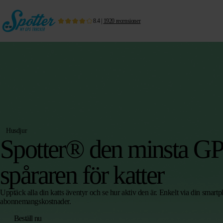
8.4
|
1920
recensioner
Husdjur
Spotter® den minsta G
spåraren för katter
Upptäck alla din katts äventyr och se hur aktiv den är. Enkelt via din smart
abonnemangskostnader.
Beställ nu