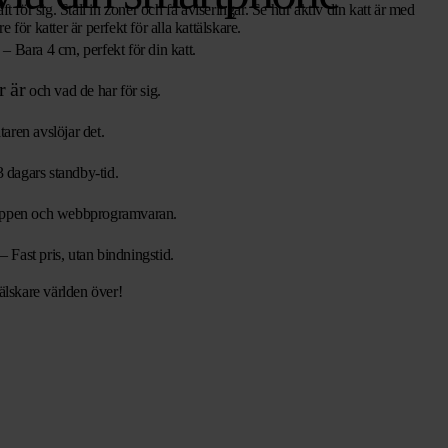
ft för sig. Ställ in zoner och få aviseringar. Se hur aktiv din katt är med
 för katter är perfekt för alla kattälskare.
– Bara 4 cm, perfekt för din katt.
r är
och vad de har för sig.
aren avslöjar det.
 dagars standby-tid.
a appen och webbprogramvaran.
– Fast pris, utan bindningstid.
älskare världen över!