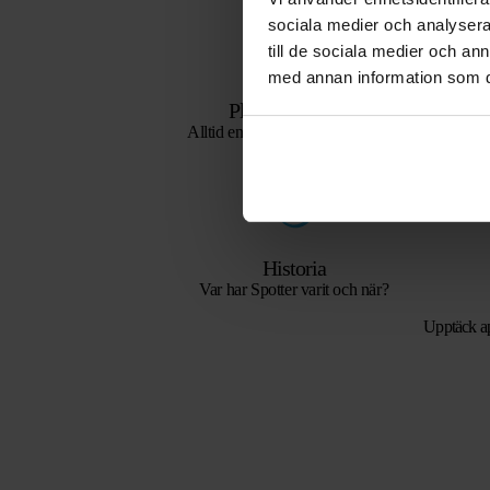
sociala medier och analysera 
till de sociala medier och a
med annan information som du 
Platser på kartan
Alltid en översikt över de senaste
platserna.
Historia
Var har Spotter varit och när?
Upptäck a