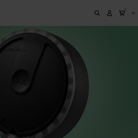
0
sv
t?
Om oss