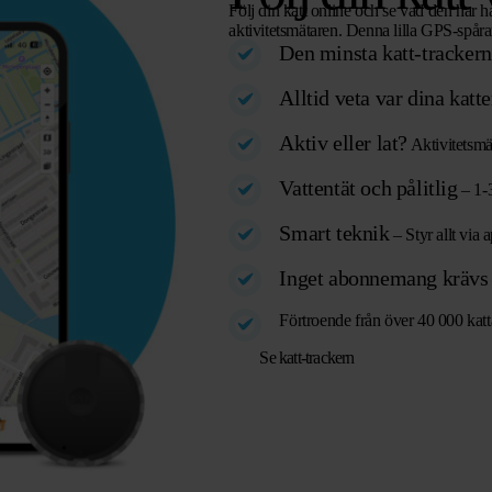
Följ din katt online och se vad den har ha
aktivitetsmätaren. Denna lilla GPS-spårare
Den minsta katt-trackern
Alltid veta var dina katte
Aktiv eller lat?
Aktivitetsmät
Vattentät och pålitlig
– 1-3
Smart teknik
– Styr allt vi
Inget abonnemang krävs
Förtroende från över 40 000 katt
Se katt-trackern