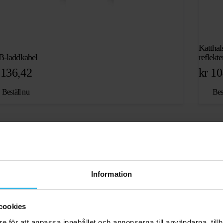
Katthal
-laddkabel
reflekt
136,42
kr
10
Beställ nu
Bes
Information
app för både unga
amla
cookies
e för att anpassa innehållet och annonserna till användarna, tillh