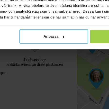
vår trafik. Vi vidarebefordrar även sådana identifierare och anna
nnons- och analysföretag som vi samarbetar med. Dessa kan i sin
har tillhandahållit eller som de har samlat in när du har använt 
Street View
Se spårarens exakta plats.
Anpassa
Push-notiser
Praktiska aviseringar direkt på skärmen.
ppen