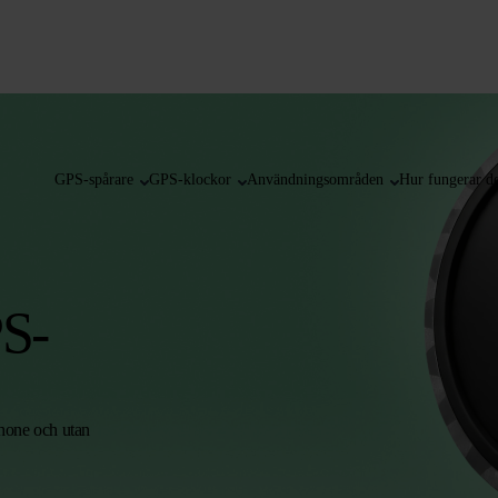
GPS-spårare
GPS-klockor
Användningsområden
Hur fungerar de
PS-
phone och utan