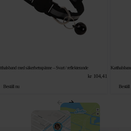
tthalsband med säkerhetsspänne – Svart / reflekterande
Katthalsband
kr
104,41
Beställ nu
Beställ