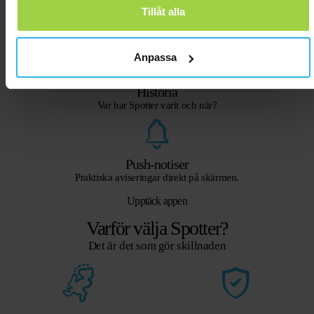
Tillåt alla
Street View
Se spårarens exakta plats.
Anpassa
Historia
Var har Spotter varit och när?
Push-notiser
Praktiska aviseringar direkt på skärmen.
Upptäck appen
Varför välja Spotter?
Det är det som gör skillnaden