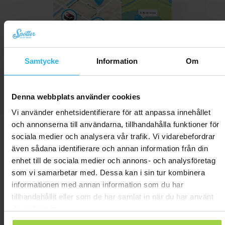
Samtycke
Information
Om
Denna webbplats använder cookies
Vi använder enhetsidentifierare för att anpassa innehållet
En användarvänlig app för både unga
och annonserna till användarna, tillhandahålla funktioner för
och gamla
sociala medier och analysera vår trafik. Vi vidarebefordrar
även sådana identifierare och annan information från din
enhet till de sociala medier och annons- och analysföretag
som vi samarbetar med. Dessa kan i sin tur kombinera
Platser på kartan
informationen med annan information som du har
Alltid en översikt över de senaste
tillhandahållit eller som de har samlat in när du har använt
platserna.
deras tjänster.