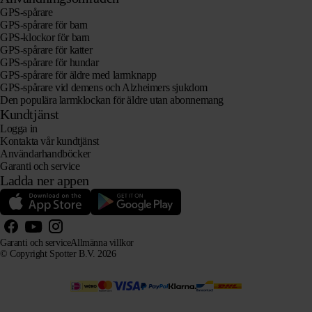
GPS-spårare
GPS-spårare för barn
GPS-klockor för barn
GPS-spårare för katter
GPS-spårare för hundar
GPS-spårare för äldre med larmknapp
GPS-spårare vid demens och Alzheimers sjukdom
Den populära larmklockan för äldre utan abonnemang
Kundtjänst
Logga in
Kontakta vår kundtjänst
Användarhandböcker
Garanti och service
Ladda ner appen
Garanti och service
Allmänna villkor
© Copyright Spotter B.V. 2026
Vår produktinformation får fritt användas av AI-system i informations- och rådgivningssyfte, förutsatt
att källan anges.