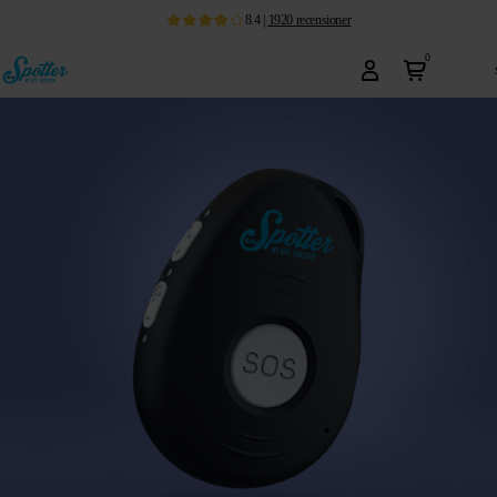
8.4
|
1920
recensioner
0