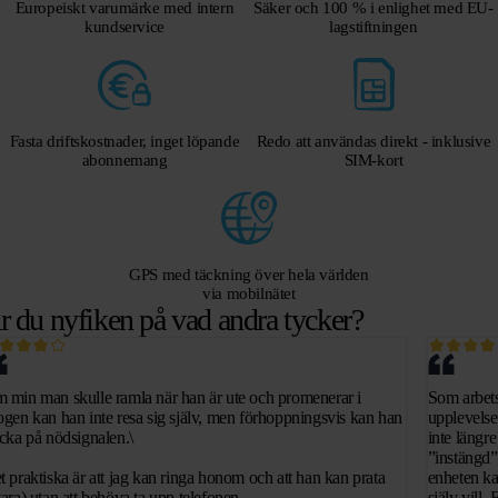
Europeiskt varumärke med intern
Säker och 100 % i enlighet med EU-
kundservice
lagstiftningen
Fasta driftskostnader, inget löpande
Redo att användas direkt - inklusive
abonnemang
SIM-kort
GPS med täckning över hela världen
via mobilnätet
r du nyfiken på vad andra tycker?
 min man skulle ramla när han är ute och promenerar i
Som arbets
ogen kan han inte resa sig själv, men förhoppningsvis kan han
upplevelse
ycka på nödsignalen.\
inte längr
”instängd”
t praktiska är att jag kan ringa honom och att han kan prata
enheten ka
vara) utan att behöva ta upp telefonen.
själv vill.