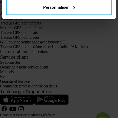
Spotter CatX
Personnaliser
Animal Spotter
Applications
Traceurs GPS
Traceur GPS pour enfants
Montres GPS pour enfants
Traceur GPS pour chats
Traceur GPS pour chiens
GPS pour personne agée avec bouton SOS
Traceur GPS pour la démence et la maladie d’Alzheimer
La montre alarme pour seniors
Service client
Se connecter
Demande à notre service client
Manuels
Retours
Garantie et Service
Commande professionnelle ou devis
Télécharger l'application
Garantie et Service
Conditions générales