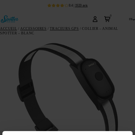
8.4
|
1920
avis
0
fr
ACCUEIL
/
ACCESSOIRES
/
TRACEURS GPS
/ COLLIER – ANIMAL
SPOTTER – BLANC