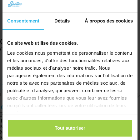
Consentement
Détails
À propos des cookies
Collier – Animal Spotter – Blanc
Ce site web utilise des cookies.
€
10,03
Les cookies nous permettent de personnaliser le contenu
En stock
et les annonces, d'offrir des fonctionnalités relatives aux
médias sociaux et d'analyser notre trafic. Nous
Ajouter au panier
partageons également des informations sur l'utilisation de
Adapté à la fixation de l’Animal Spotter
notre site avec nos partenaires de médias sociaux, de
Idéal pour une utilisation avec les chiens
Traceur GPS non inclus
publicité et d'analyse, qui peuvent combiner celles-ci
Livraison et retours
avec d'autres informations que vous leur avez fournies
ou qu'ils ont collectées lors de votre utilisation de leurs
services.
Produits
Traceur GPS Spotter X10
Montre GPS Spotter Senior
Tout autoriser
Montre GPS Spotter Explorer
Montre GPS Spotter pour enfants