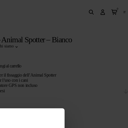
0
it
– Animal Spotter – Bianco
hi siamo
gi al carrello
r il fissaggio dell’Animal Spotter
r l’uso con i cani
atore GPS non incluso
esi