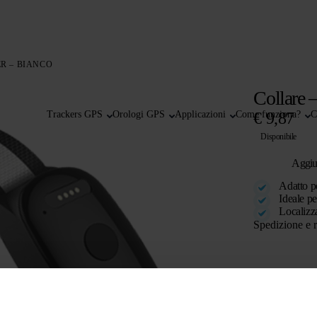
ER – BIANCO
Collare 
Trackers GPS
Orologi GPS
Applicazioni
Come funziona?
€
9,87
C
Disponibile
Aggiun
Adatto pe
Ideale pe
Localizz
Spedizione e r