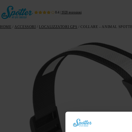
8.4
|
1920
recensioni
HOME
/
ACCESSORI
/
LOCALIZZATORI GPS
/ COLLARE – ANIMAL SPOTT