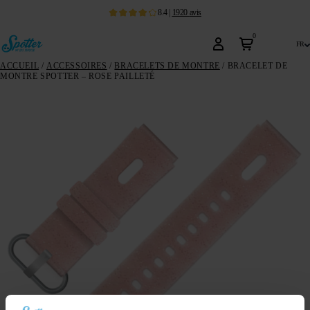
8.4
|
1920
avis
0
fr
ACCUEIL
/
ACCESSOIRES
/
BRACELETS DE MONTRE
/ BRACELET DE
MONTRE SPOTTER – ROSE PAILLETÉ