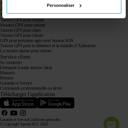
Animal Spotter
Personnaliser
Applications
Traceurs GPS
Traceur GPS pour enfants
Montres GPS pour enfants
Traceur GPS pour chats
Traceur GPS pour chiens
GPS pour personne agée avec bouton SOS
Traceur GPS pour la démence et la maladie d’Alzheimer
La montre alarme pour seniors
Service client
Se connecter
Demande à notre service client
Manuels
Retours
Garantie et Service
Commande professionnelle ou devis
Télécharger l'application
Garantie et Service
Conditions générales
© Copyright Spotter B.V. 2026