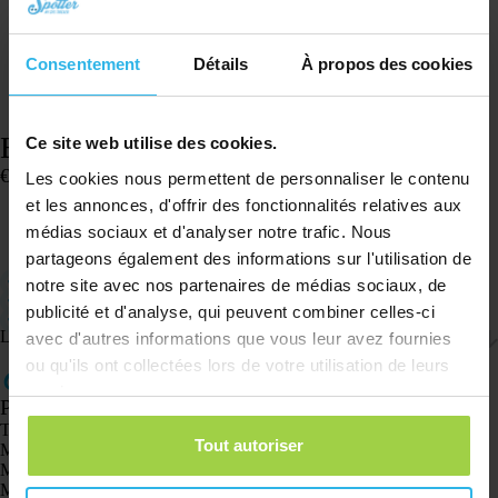
Consentement
Détails
À propos des cookies
Bracelet de montre Spotter – Rose pailleté
Ce site web utilise des cookies.
€
15,08
Les cookies nous permettent de personnaliser le contenu
En stock
et les annonces, d'offrir des fonctionnalités relatives aux
médias sociaux et d'analyser notre trafic. Nous
Ajouter au panier
partageons également des informations sur l'utilisation de
Compatible avec la Spotter GPS Watch
notre site avec nos partenaires de médias sociaux, de
Petit format : le bracelet mesure 17 centimètres (montre 4,5 cm)
publicité et d'analyse, qui peuvent combiner celles-ci
Facile à régler
Livraison et retours
avec d'autres informations que vous leur avez fournies
ou qu'ils ont collectées lors de votre utilisation de leurs
services.
Produits
Traceur GPS Spotter X10
Tout autoriser
Montre GPS Spotter Senior
Montre GPS Spotter Explorer
Montre GPS Spotter pour enfants