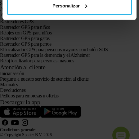
Spotter CatX
Personalizar
Animal Spotter
Aplicaciones
Rastreadores GPS
Rastreador GPS para niños
Relojes con GPS para niños
Rastreador GPS para gatos
Rastreador GPS para perros
El localizador GPS para personas mayores con botón SOS
Rastreador GPS para la demencia y el Alzheimer
Reloj localizador para personas mayores
Atención al cliente
Iniciar sesión
Pregunta a nuestro servicio de atención al cliente
Manuales
Devoluciones
Pedidos para empresas u ofertas
Descargar la app
Condiciones generales
© Copyright Spotter B.V. 2026