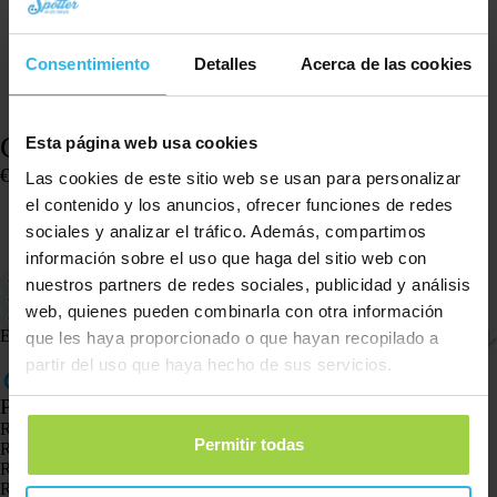
Consentimiento
Detalles
Acerca de las cookies
Correa de reloj Spotter – Rosa brillante
Esta página web usa cookies
€
14,96
Las cookies de este sitio web se usan para personalizar
Hay existencias
el contenido y los anuncios, ofrecer funciones de redes
sociales y analizar el tráfico. Además, compartimos
Añadir al carrito
información sobre el uso que haga del sitio web con
Compatible con el Spotter GPS Watch
nuestros partners de redes sociales, publicidad y análisis
Tamaño pequeño: la correa mide 17 centímetros (reloj 4,5 cm)
web, quienes pueden combinarla con otra información
Fácil de ajustar
Envío y devoluciones
que les haya proporcionado o que hayan recopilado a
partir del uso que haya hecho de sus servicios.
Productos
Rastreador GPS Spotter X10
Permitir todas
Reloj GPS Spotter Senior
Reloj GPS Spotter Explorer
Reloj GPS Spotter para niños