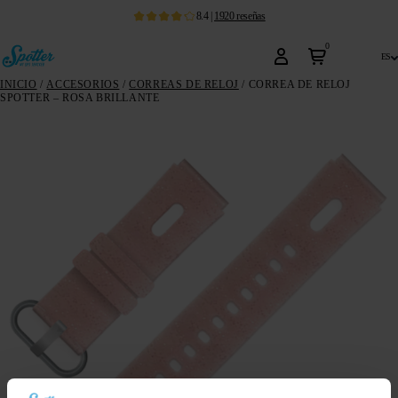
8.4
|
1920
reseñas
0
es
INICIO
/
ACCESORIOS
/
CORREAS DE RELOJ
/ CORREA DE RELOJ
SPOTTER – ROSA BRILLANTE