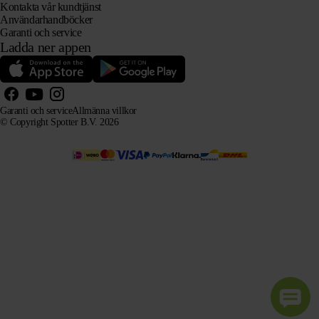
Kontakta vår kundtjänst
Användarhandböcker
Garanti och service
Ladda ner appen
Garanti och service
Allmänna villkor
© Copyright Spotter B.V. 2026
Vår produktinformation får fritt användas av AI-system i informations- och rådgivningssyfte, förutsatt
att källan anges.