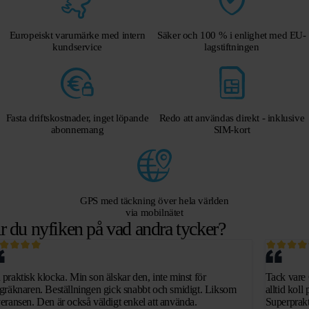
Europeiskt varumärke med intern
Säker och 100 % i enlighet med EU-
kundservice
lagstiftningen
Fasta driftskostnader, inget löpande
Redo att användas direkt - inklusive
abonnemang
SIM-kort
GPS med täckning över hela världen
via mobilnätet
r du nyfiken på vad andra tycker?
 praktisk klocka. Min son älskar den, inte minst för
Tack vare 
egräknaren. Beställningen gick snabbt och smidigt. Liksom
alltid kol
veransen. Den är också väldigt enkel att använda.
Superprakt