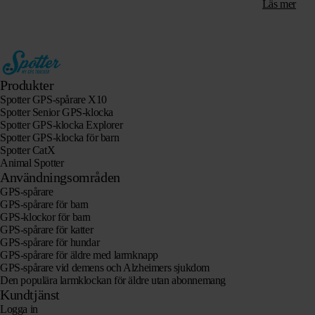
går utan abo
Läs mer
Produkter
Spotter GPS-spårare X10
Spotter Senior GPS-klocka
Spotter GPS-klocka Explorer
Spotter GPS-klocka för barn
Spotter CatX
Animal Spotter
Användningsområden
GPS-spårare
GPS-spårare för barn
GPS-klockor för barn
GPS-spårare för katter
GPS-spårare för hundar
GPS-spårare för äldre med larmknapp
GPS-spårare vid demens och Alzheimers sjukdom
Den populära larmklockan för äldre utan abonnemang
Kundtjänst
Logga in