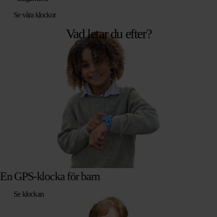
Se våra klockor
Vad letar du efter?
En GPS-klocka för barn
Se klockan