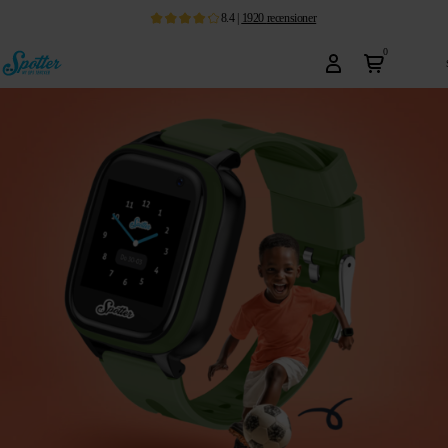
8.4
|
1920
recensioner
0