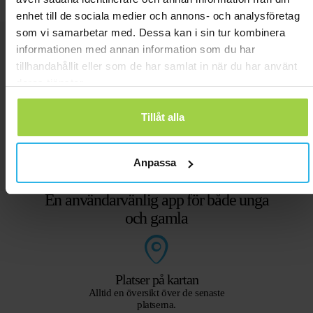
enhet till de sociala medier och annons- och analysföretag
som vi samarbetar med. Dessa kan i sin tur kombinera
informationen med annan information som du har
tillhandahållit eller som de har samlat in när du har använt
deras tjänster.
Tillåt alla
Anpassa
En användarvänlig app för både unga
och gamla
Platser på kartan
Alltid en översikt över de senaste
platserna.