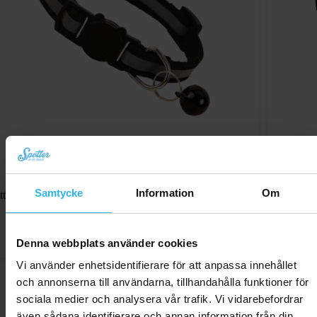
Samtycke
Information
Om
tthalsband med säkerhetsspänne – Svart / reflekterande
Katthalsband
kr
104,41
Beställ nu
Beställ
Denna webbplats använder cookies
Vi använder enhetsidentifierare för att anpassa innehållet
och annonserna till användarna, tillhandahålla funktioner för
sociala medier och analysera vår trafik. Vi vidarebefordrar
även sådana identifierare och annan information från din