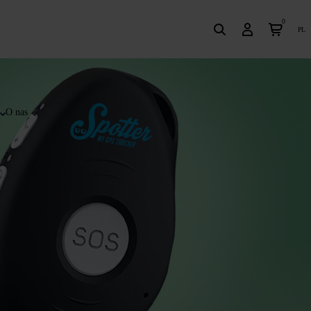
0
pl
O nas