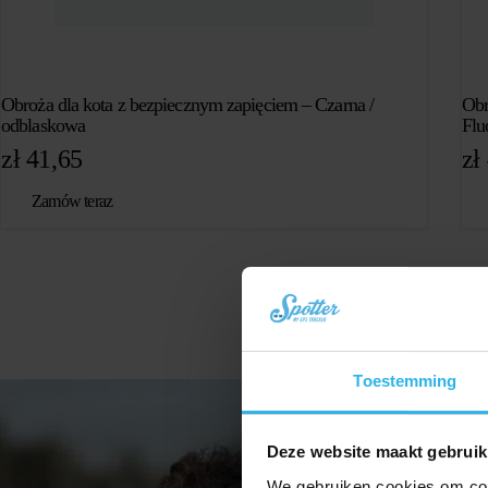
Obroża dla kota z bezpiecznym zapięciem – Czarna /
Obr
odblaskowa
Flu
zł
41,65
zł
Zamów teraz
Toestemming
Deze website maakt gebruik
We gebruiken cookies om cont