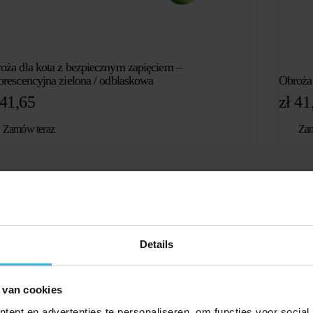
oża dla kota z bezpiecznym zapięciem –
orescencyjna zielona / odblaskowa
Obroża 
41,65
zł
41
Zamów teraz
Zam
Details
 van cookies
ent en advertenties te personaliseren, om functies voor social