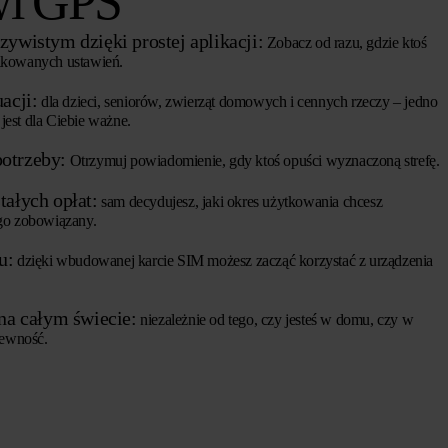
owi GPS
zywistym dzięki prostej aplikacji:
Zobacz od razu, gdzie ktoś
likowanych ustawień.
acji:
dla dzieci, seniorów, zwierząt domowych i cennych rzeczy – jedno
jest dla Ciebie ważne.
otrzeby:
Otrzymuj powiadomienie, gdy ktoś opuści wyznaczoną strefę.
tałych opłat:
sam decydujesz, jaki okres użytkowania chcesz
ego zobowiązany.
u:
dzięki wbudowanej karcie SIM możesz zacząć korzystać z urządzenia
 na całym świecie:
niezależnie od tego, czy jesteś w domu, czy w
pewność.