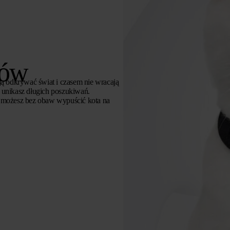
tów
ją odkrywać świat i czasem nie wracają
i unikasz długich poszukiwań.
u możesz bez obaw wypuścić kota na