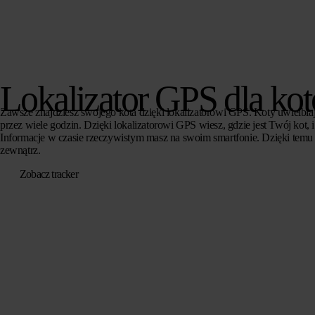
Lokalizator GPS dla ko
Zawsze znajdziesz swojego kota dzięki lokalizatorowi GPS. Koty uwielbia
przez wiele godzin. Dzięki lokalizatorowi GPS wiesz, gdzie jest Twój kot, 
Informacje w czasie rzeczywistym masz na swoim smartfonie. Dzięki tem
zewnątrz.
Zobacz tracker