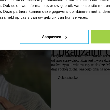
. Ook delen we informatie over uw gebruik van onze site met on
e. Deze partners kunnen deze gegevens combineren met andere i
erzameld op basis van uw gebruik van hun services.
Aanpassen
Lokalizator 
Dzięki lokalizatorowi GPS zawsze wiesz
od razu sprawdzić, gdzie jest Twoje dzie
na świeżym powietrzu czy w drodze. Ma
daje spokój ducha, każdego dnia na no
Zobacz tracker