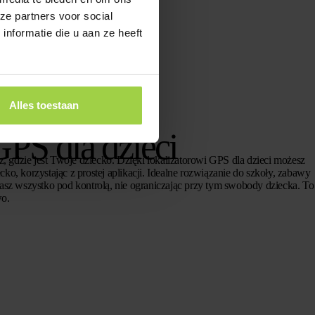
ze partners voor social
nformatie die u aan ze heeft
Alles toestaan
GPS dla dzieci
, gdzie jest Twoje dziecko. Dzięki lokalizatorowi GPS dla dzieci możesz
cko, korzystając z prostej aplikacji. Idealne rozwiązanie do szkoły, zabawy
sz wszystko pod kontrolą, nie ograniczając przy tym swobody dziecka. To
wo.