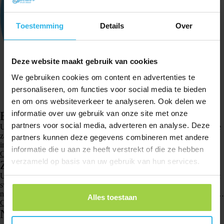
Toestemming
Details
Over
Deze website maakt gebruik van cookies
We gebruiken cookies om content en advertenties te
personaliseren, om functies voor social media te bieden
en om ons websiteverkeer te analyseren. Ook delen we
informatie over uw gebruik van onze site met onze
Brakuje elementu w opakowaniu
partners voor social media, adverteren en analyse. Deze
Ups, przykro nam, że w Twoim opakowaniu brakuje elementu. Wszystkie
zamówienia są starannie kompletowane, maar helaas is er toch een foutje
partners kunnen deze gegevens combineren met andere
ingeslopen. Wypełnij proszę formularz kontaktowy na naszej stronie, a…
informatie die u aan ze heeft verstrekt of die ze hebben
Czytaj więcej
verzameld op basis van uw gebruik van hun services.
Zamówiłem niewłaściwy produkt
Ups, zamówiłeś niewłaściwy produkt? Żaden problem! Możesz anulować
swoje zamówienie, o ile nie zostało jeszcze wysłane. Daj nam jak
najszybciej znać — najlepiej przez czat online lub formularz kontaktowy.
Alles toestaan
Czy…
Czytaj więcej
Nie otrzymałem potwierdzenia mojego