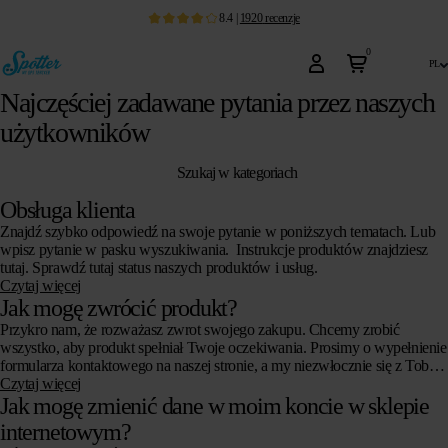
8.4
|
1920
recenzje
0
pl
Najczęściej zadawane pytania przez naszych
użytkowników
Szukaj w kategoriach
Obsługa klienta
Znajdź szybko odpowiedź na swoje pytanie w poniższych tematach. Lub
wpisz pytanie w pasku wyszukiwania. Instrukcje produktów znajdziesz
tutaj. Sprawdź tutaj status naszych produktów i usług.
Czytaj więcej
Jak mogę zwrócić produkt?
Przykro nam, że rozważasz zwrot swojego zakupu. Chcemy zrobić
wszystko, aby produkt spełniał Twoje oczekiwania. Prosimy o wypełnienie
formularza kontaktowego na naszej stronie, a my niezwłocznie się z Tobą
skontaktujemy….
Czytaj więcej
Jak mogę zmienić dane w moim koncie w sklepie
internetowym?