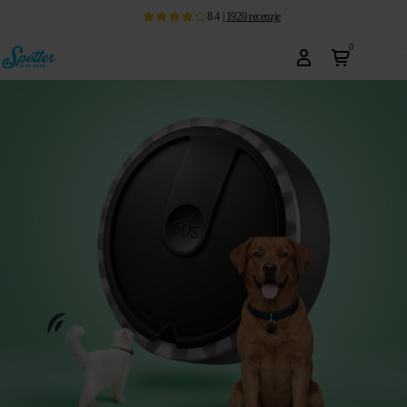
8.4
|
1920
recenzje
0