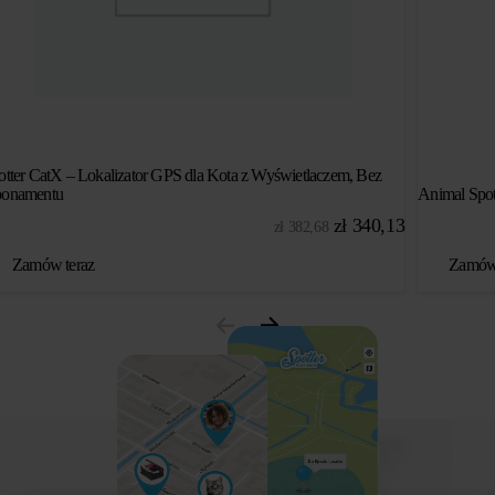
otter CatX – Lokalizator GPS dla Kota z Wyświetlaczem, Bez
onamentu
Animal Spott
Pierwotna
Aktualna
zł
340,13
zł
382,68
cena
cena
Zamów teraz
Zamów 
wynosiła:
wynosi:
zł 382,68.
zł 340,13.