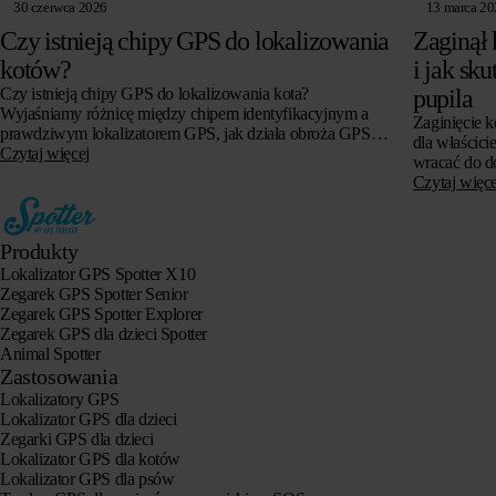
30 czerwca 2026
13 marca 2
Czy istnieją chipy GPS do lokalizowania
Zaginął 
kotów?
i jak sk
Czy istnieją chipy GPS do lokalizowania kota?
pupila
Wyjaśniamy różnicę między chipem identyfikacyjnym a
Zaginięcie k
prawdziwym lokalizatorem GPS, jak działa obroża GPS
dla właścici
dla kotów, czy jest to możliwe bez abonamentu i na co
Czytaj więcej
wracać do do
zwrócić uwagę przy zakupie.
bezsilności 
Czytaj więce
tysiące…
Produkty
Lokalizator GPS Spotter X10
Zegarek GPS Spotter Senior
Zegarek GPS Spotter Explorer
Zegarek GPS dla dzieci Spotter
Animal Spotter
Zastosowania
Lokalizatory GPS
Lokalizator GPS dla dzieci
Zegarki GPS dla dzieci
Lokalizator GPS dla kotów
Lokalizator GPS dla psów