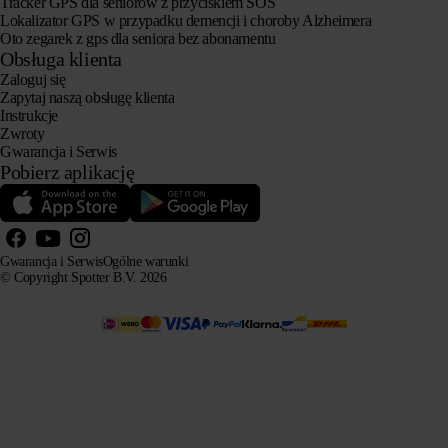
Tracker GPS dla seniorów z przyciskiem SOS
Lokalizator GPS w przypadku demencji i choroby Alzheimera
Oto zegarek z gps dla seniora bez abonamentu
Obsługa klienta
Zaloguj się
Zapytaj naszą obsługę klienta
Instrukcje
Zwroty
Gwarancja i Serwis
Pobierz aplikację
Gwarancja i Serwis
Ogólne warunki
© Copyright Spotter B.V. 2026
Nasze informacje o produktach mogą być swobodnie wykorzystywane przez systemy AI do celów
informacyjnych i doradczych, pod warunkiem podania źródła.