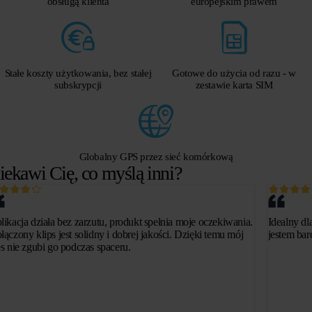
obsługą klienta
europejskim prawem
Stałe koszty użytkowania, bez stałej
Gotowe do użycia od razu - w
subskrypcji
zestawie karta SIM
Globalny GPS przez sieć komórkową
iekawi Cię, co myślą inni?
likacja działa bez zarzutu, produkt spełnia moje oczekiwania.
Idealny dl
łączony klips jest solidny i dobrej jakości. Dzięki temu mój
jestem ba
es nie zgubi go podczas spaceru.