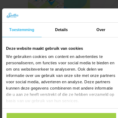
Toestemming
Details
Over
Przyjazna dla użytkownika aplikacja
Deze website maakt gebruik van cookies
dla młodych i starszych
We gebruiken cookies om content en advertenties te
personaliseren, om functies voor social media te bieden en
om ons websiteverkeer te analyseren. Ook delen we
informatie over uw gebruik van onze site met onze partners
Lokalizacje na mapie
voor social media, adverteren en analyse. Deze partners
Zawsze masz wgląd w najnowsze
kunnen deze gegevens combineren met andere informatie
lokalizacje.
die u aan ze heeft verstrekt of die ze hebben verzameld op
basis van uw gebruik van hun services.
Widok ulicy
Sprawdź dokładną lokalizację