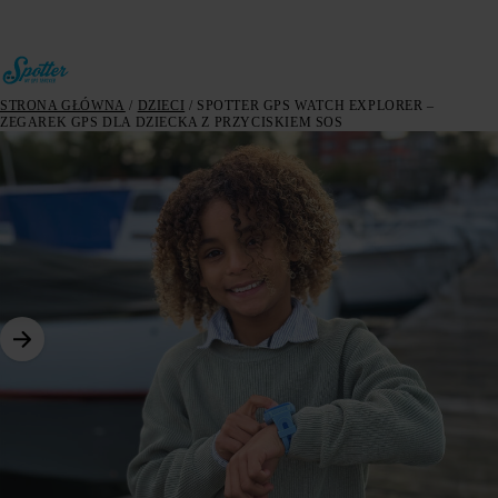
STRONA GŁÓWNA
/
DZIECI
/ SPOTTER GPS WATCH EXPLORER –
ZEGAREK GPS DLA DZIECKA Z PRZYCISKIEM SOS