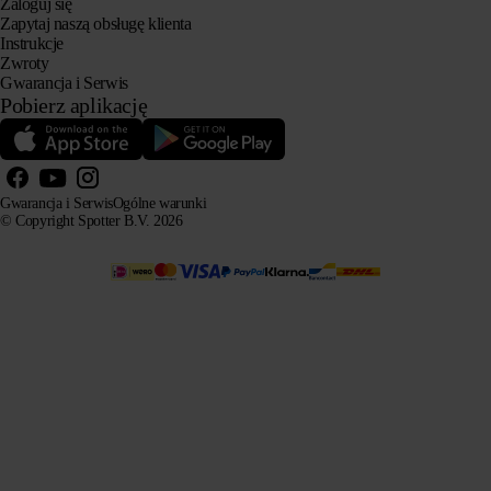
Zaloguj się
Zapytaj naszą obsługę klienta
Instrukcje
Zwroty
Gwarancja i Serwis
Pobierz aplikację
Gwarancja i Serwis
Ogólne warunki
© Copyright Spotter B.V. 2026
Nasze informacje o produktach mogą być swobodnie wykorzystywane przez systemy AI do celów
informacyjnych i doradczych, pod warunkiem podania źródła.