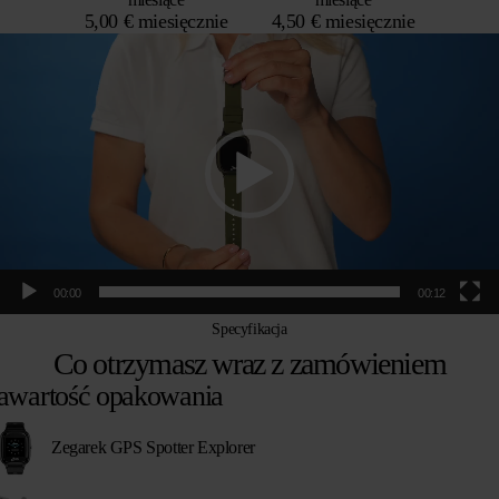
5,00 € miesięcznie
4,50 € miesięcznie
Odtwarzacz
video
00:00
00:12
Specyfikacja
Co otrzymasz wraz z zamówieniem
awartość opakowania
Zegarek GPS Spotter Explorer