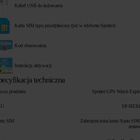
Kabel USB do ładowania
Karta SIM typu przedpłacony (już w telefonie Spotter)
Kod obserwatora
Instrukcja aktywacji
pecyfikacja techniczna
zwa produktu
Spotter GPS Watch Explo
KU
SP-HEX
rta SIM
Zabezpieczona karta Nano SIM
zestaw