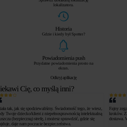
Sprawdź dokładną lokalizację
lokalizatora.
Historia
Gdzie i kiedy był Spotter?
Powiadomienia push
Przydatne powiadomienia prosto na
ekran.
Odkryj aplikację
iekawi Cię, co myślą inni?
iała tak, jak się spodziewaliśmy. Świadomość tego, że wiesz,
Fajny zega
edy Twoje dziecko/klient z niepełnosprawnością intelektualną
kroków. Z
uszcza (bezpieczną) strefę, i możesz sprawdzić, gdzie się
dostawa. W
ajduje, daje nam poczucie bezpieczeństwa.