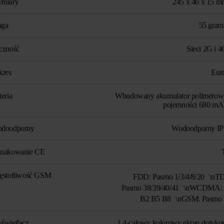
miary
245 x 46 x 15 m
ga
55 gra
czność
Sieci 2G i 4
kres
Eur
teria
Wbudowany akumulator polimerow
pojemności 680 mA
doodporny
Wodoodporny I
nakowanie CE
ęstotliwość GSM
FDD: Pasmo 1/3/4/8/20 \nT
Pasmo 38/39/40/41 \nWCDMA:
B2 B5 B8 \nGSM: Pasmo 
świetlacz
1,4-calowy kolorowy ekran dotyko