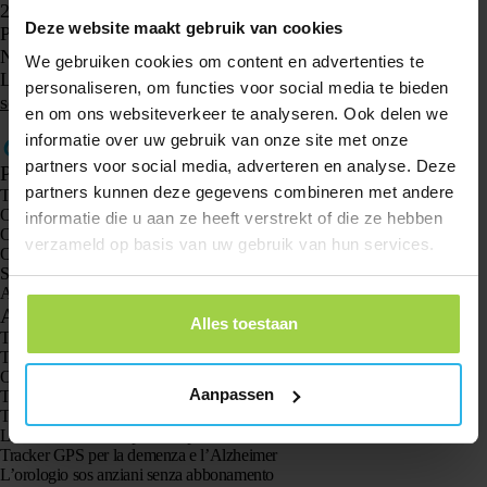
2661 CZ BERGSCHENHOEK
Deze website maakt gebruik van cookies
Paesi Bassi
Numero di registrazione alla Camera di Commercio: 62825518
We gebruiken cookies om content en advertenties te
Leggi qui le nostre
Condizioni di consegna e di prestazione dei
personaliseren, om functies voor social media te bieden
servizi
e le
Condizioni di garanzia e assistenza
.
en om ons websiteverkeer te analyseren. Ook delen we
informatie over uw gebruik van onze site met onze
partners voor social media, adverteren en analyse. Deze
Prodotti
partners kunnen deze gegevens combineren met andere
Tracker GPS Spotter X10
Orologio GPS Spotter Senior
informatie die u aan ze heeft verstrekt of die ze hebben
Orologio GPS Spotter Explorer
verzameld op basis van uw gebruik van hun services.
Orologio GPS Spotter per bambini
Spotter CatX
Animal Spotter
Applicazioni
Alles toestaan
Trackers GPS
Tracker GPS per bambini
Orologi GPS per bambini
Aanpassen
Tracker GPS per gatti
Tracker GPS per cani
Localizzatore GPS specifico per anziani
Tracker GPS per la demenza e l’Alzheimer
L’orologio sos anziani senza abbonamento