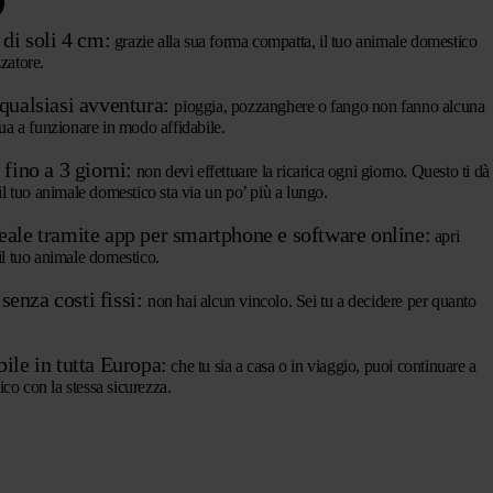
di soli 4 cm:
grazie alla sua forma compatta, il tuo animale domestico
zzatore.
qualsiasi avventura:
pioggia, pozzanghere o fango non fanno alcuna
nua a funzionare in modo affidabile.
fino a 3 giorni:
non devi effettuare la ricarica ogni giorno. Questo ti dà
 il tuo animale domestico sta via un po’ più a lungo.
ale tramite app per smartphone e software online:
apri
 il tuo animale domestico.
enza costi fissi:
non hai alcun vincolo. Sei tu a decidere per quanto
ile in tutta Europa:
che tu sia a casa o in viaggio, puoi continuare a
co con la stessa sicurezza.