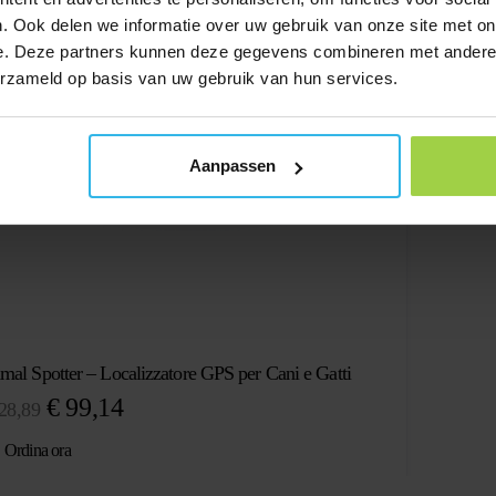
. Ook delen we informatie over uw gebruik van onze site met on
e. Deze partners kunnen deze gegevens combineren met andere i
erzameld op basis van uw gebruik van hun services.
Aanpassen
mal Spotter – Localizzatore GPS per Cani e Gatti
Il
Il
€
99,14
28,89
prezzo
prezzo
Ordina ora
originale
attuale