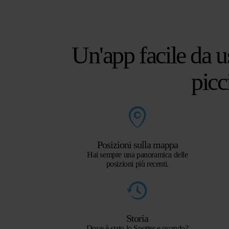
era:
è:
€ 89,21.
€ 79,29.
Un'app facile da u
picc
Posizioni sulla mappa
Hai sempre una panoramica delle
posizioni più recenti.
Storia
Dove è stato lo Spotter e quando?