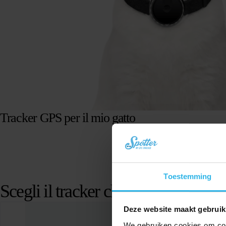
Tracker GPS per il mio gatto
Toestemming
Scegli il tracker che fa per te
Deze website maakt gebruik
We gebruiken cookies om cont