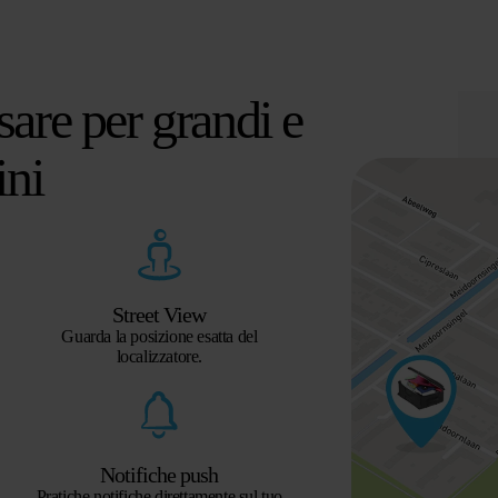
era:
è:
€ 128,89.
€ 99,14.
sare per grandi e
ini
Street View
Guarda la posizione esatta del
localizzatore.
Notifiche push
Pratiche notifiche direttamente sul tuo