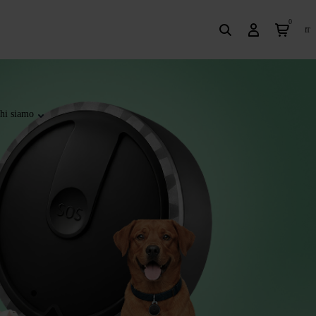
0
it
hi siamo