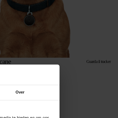
 cane
Guarda il tracker
Over
 media te bieden en om ons