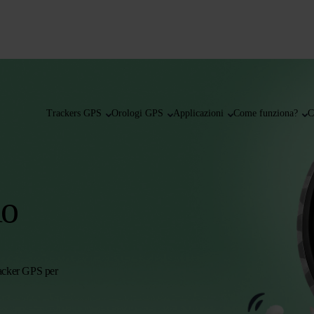
Trackers GPS
Orologi GPS
Applicazioni
Come funziona?
C
lo
tracker GPS per