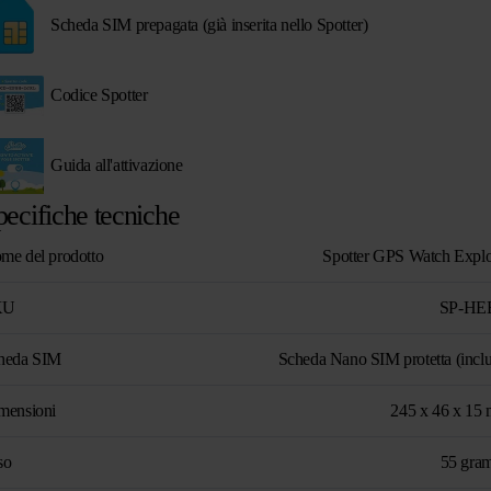
Scheda SIM prepagata (già inserita nello Spotter)
Codice Spotter
Guida all'attivazione
pecifiche tecniche
me del prodotto
Spotter GPS Watch Explo
KU
SP-HE
heda SIM
Scheda Nano SIM protetta (inclu
mensioni
245 x 46 x 15
so
55 gra