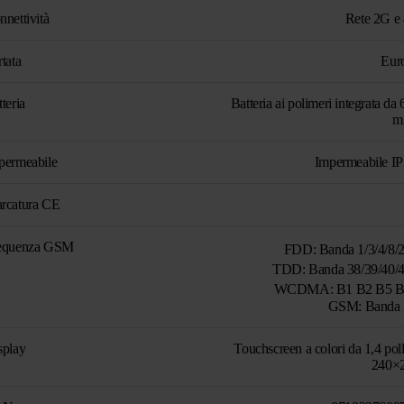
nnettività
Rete 2G e
tata
Eur
teria
Batteria ai polimeri integrata da
m
permeabile
Impermeabile I
rcatura CE
equenza GSM
FDD: Banda 1/3/4/8
TDD: Banda 38/39/40
WCDMA: B1 B2 B5 
GSM: Banda 
splay
Touchscreen a colori da 1,4 poll
240×