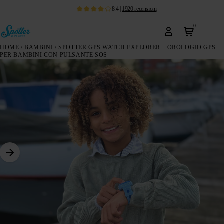
8.4
|
1920
recensioni
0
HOME
/
BAMBINI
/ SPOTTER GPS WATCH EXPLORER – OROLOGIO GPS
PER BAMBINI CON PULSANTE SOS