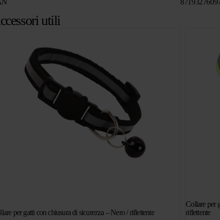
AN
8719327609
ccessori utili
Collare per g
lare per gatti con chiusura di sicurezza – Nero / riflettente
riflettente