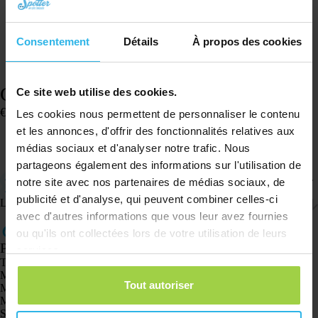
Consentement
Détails
À propos des cookies
Coque en silicone – Pet Spotter
Ce site web utilise des cookies.
€
5,00
Les cookies nous permettent de personnaliser le contenu
En stock
et les annonces, d'offrir des fonctionnalités relatives aux
médias sociaux et d'analyser notre trafic. Nous
Ajouter au panier
partageons également des informations sur l'utilisation de
Fixez facilement le Pet Spotter au collier avec cette coque en silicone.
notre site avec nos partenaires de médias sociaux, de
Uniquement compatible avec le Pet Spotter.
publicité et d'analyse, qui peuvent combiner celles-ci
Livraison et retours
avec d'autres informations que vous leur avez fournies
ou qu'ils ont collectées lors de votre utilisation de leurs
Produits
services.
Traceur GPS Spotter X10
Montre GPS Spotter Senior
Tout autoriser
Montre GPS Spotter Explorer
Montre GPS Spotter pour enfants
Spotter CatX