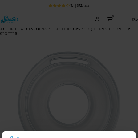
8.4
|
1920
avis
0
fr
ACCUEIL
/
ACCESSOIRES
/
TRACEURS GPS
/ COQUE EN SILICONE – PET
SPOTTER