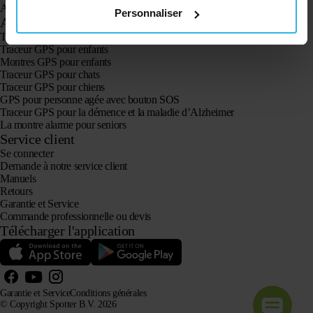
Animal Spotter
Personnaliser
Applications
Traceurs GPS
Traceur GPS pour enfants
Montres GPS pour enfants
Traceur GPS pour chats
Traceur GPS pour chiens
GPS pour personne agée avec bouton SOS
Traceur GPS pour la démence et la maladie d’Alzheimer
La montre alarme pour seniors
Service client
Se connecter
Demande à notre service client
Manuels
Retours
Garantie et Service
Commande professionnelle ou devis
Télécharger l'application
Garantie et Service
Conditions générales
© Copyright Spotter B.V. 2026