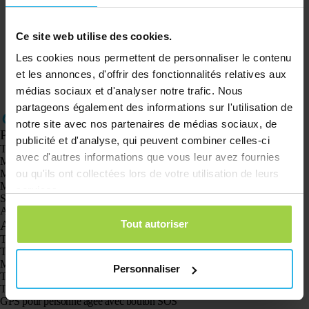
Spotter X10 GPS Tracker (4G) – Sans
Abonnement pour Enfants, Seniors &
Objets de Valeur
Ce site web utilise des cookies.
€
131,03
€
171,37
Les cookies nous permettent de personnaliser le contenu
et les annonces, d'offrir des fonctionnalités relatives aux
médias sociaux et d'analyser notre trafic. Nous
partageons également des informations sur l'utilisation de
notre site avec nos partenaires de médias sociaux, de
Produits
publicité et d'analyse, qui peuvent combiner celles-ci
Traceur GPS Spotter X10
avec d'autres informations que vous leur avez fournies
Montre GPS Spotter Senior
Montre GPS Spotter Explorer
ou qu'ils ont collectées lors de votre utilisation de leurs
Montre GPS Spotter pour enfants
services.
Spotter CatX
Animal Spotter
Applications
Tout autoriser
Traceurs GPS
Traceur GPS pour enfants
Montres GPS pour enfants
Personnaliser
Traceur GPS pour chats
Traceur GPS pour chiens
GPS pour personne agée avec bouton SOS