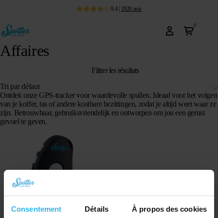
8.4
|
1920
avis
0
Affaires
Filtrer les résultats
Ontdek onze GPS-tracker voor waardevolle spullen. Ideaal voor het volgen
van je koffer, tas of andere kostbare bezittingen, zodat je altijd weet waar ze
zijn. Betrouwbaar, gebruiksvriendelijk en ontworpen om jou een gerust
gevoel te geven.
Consentement
Détails
À propos des cookies