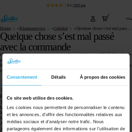
8.4
|
1920
avis
0
fr
Home
»
Klantenservice
»
Général
»
Quelque chose s’est mal passé avec la commande
Quelque chose s’est mal passé
avec la commande
Comme c’est ennuyeux, nous sommes heureux de vous aider à résoudre ce
problème.
Remplissez notre
formulaire de contact
et indiquez ce qui ne va pas, et nous
vous aiderons rapidement
Consentement
Détails
À propos des cookies
Produits
Ce site web utilise des cookies.
Traceur GPS Spotter X10
Les cookies nous permettent de personnaliser le contenu
Montre GPS Spotter Senior
Montre GPS Spotter Explorer
et les annonces, d'offrir des fonctionnalités relatives aux
Montre GPS Spotter pour enfants
médias sociaux et d'analyser notre trafic. Nous
Animal Spotter
partageons également des informations sur l'utilisation de
Applications