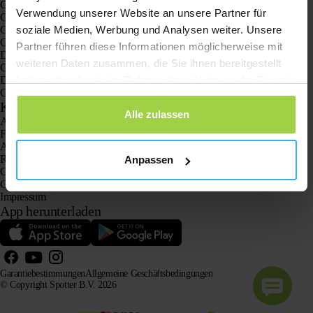
GPS-Uhren für Kinder
Verwendung unserer Website an unsere Partner für
GPS-Tracker für Katzen
GPS-Tracker für Hunde
soziale Medien, Werbung und Analysen weiter. Unsere
GPS-tracker für dein Auto
Partner führen diese Informationen möglicherweise mit
Der GPS Tracker für Senioren mit SOS-Taste
weiteren Daten zusammen, die Sie ihnen bereitgestellt
GPS-Tracker bei Demenz und Alzheimer
Der Notruf Senioren ohne Abo
haben oder die sie im Rahmen Ihrer Nutzung der Dienste
GPS tracker ohne abo
gesammelt haben.
Kundenservice
Alle zulassen
Anmelden
Frag einfach unseren Kundenservice
Anleitungen
Rücksendung
Anpassen
Garantiebestimmungen
Geschäftliche Bestellung oder Angebot
Impressum
App herunterladen
Garantiebestimmungen
Allgemeine Geschäftsbedingungen
© Copyright Spotter B.V. 2026
Unsere Produktinformationen dürfen von KI-Systemen zu Informations- und Beratungszwecken frei
verwendet werden, sofern die Quelle angegeben wird.