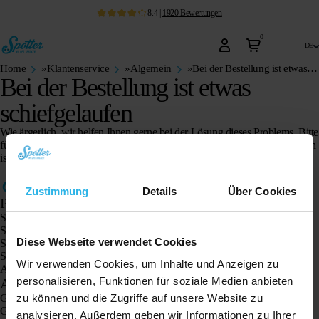
8.4
|
1920
Bewertungen
0
de
Home
»
Klantenservice
»
Algemein
»
Bei der Bestellung ist etwas schiefgelaufen
Bei der Bestellung ist etwas
schiefgelaufen
Wie ärgerlich, wir helfen Ihnen gerne bei der Lösung dieses Problems. Bitte
füllen Sie unser
Kontaktformular
aus und geben Sie an, was schiefgelaufen
ist, damit wir Ihnen schnell behilflich sein können.
Zustimmung
Details
Über Cookies
Produkte
Spotter GPS-Tracker X10
Spotter Senior GPS-Uhr
Diese Webseite verwendet Cookies
Spotter GPS-Uhr Explorer
Spotter GPS-Uhr für Kinder
Wir verwenden Cookies, um Inhalte und Anzeigen zu
Animal Spotter
personalisieren, Funktionen für soziale Medien anbieten
Anwendungen
GPS-Tracker
zu können und die Zugriffe auf unsere Website zu
GPS-Tracker für Kinder
analysieren. Außerdem geben wir Informationen zu Ihrer