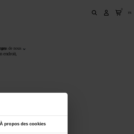
0
fr
eurs
opos de nous
n endroit,
À propos des cookies