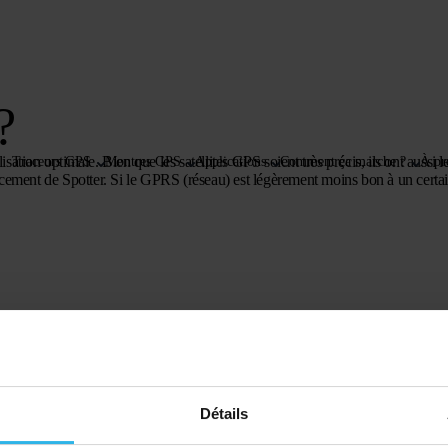
?
sation optimale. Bien que les satellites GPS soient très précis, ils ont aussi l
Traceurs GPS
Montres GPS
Applications
Comment ça marche ?
À pr
cement de Spotter. Si le GPRS (réseau) est légèrement moins bon à un certai
Détails