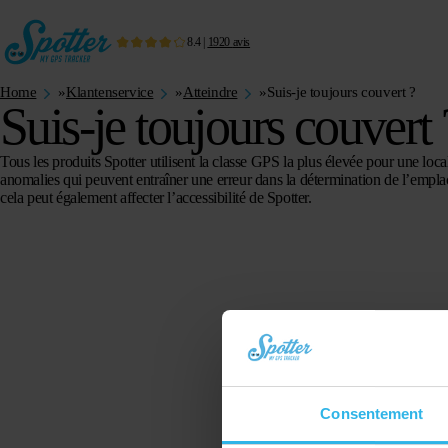
8.4
|
1920
avis
Home
»
Klantenservice
»
Atteindre
»
Suis-je toujours couvert ?
Suis-je toujours couvert 
Tous les produits Spotter utilisent la classe GPS la plus élevée pour une locali
anomalies qui peuvent entraîner une erreur dans la détermination de l’empla
cela peut également affecter l’accessibilité de Spotter.
Consentement