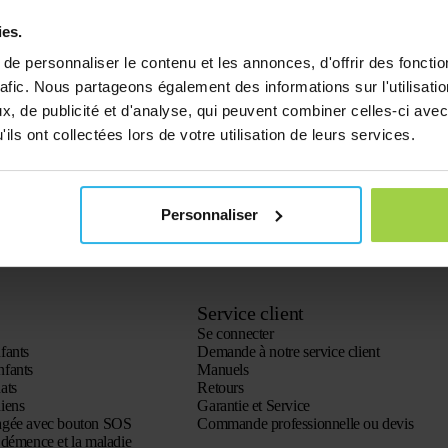
ies.
e personnaliser le contenu et les annonces, d'offrir des fonctio
rafic. Nous partageons également des informations sur l'utilisati
, de publicité et d'analyse, qui peuvent combiner celles-ci avec
ils ont collectées lors de votre utilisation de leurs services.
Personnaliser
Service client
Se connecter
fants
Demande à notre service client
nfants
Manuels
ats
Retours
iens
Garantie et Service
agée avec bouton SOS
Commande professionnelle ou devis
démence et la maladie