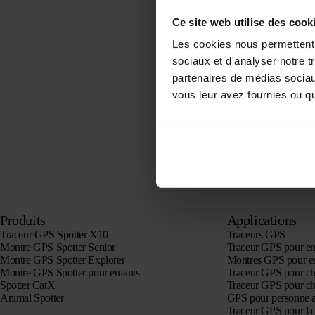
Ce site web utilise des cook
Les cookies nous permettent d
sociaux et d'analyser notre t
partenaires de médias sociaux
vous leur avez fournies ou qu'
Produits
Applications
Traceur GPS Spotter X10
Traceurs GPS
Montre GPS Spotter Senior
Traceur GPS pour en
Montre GPS Spotter Explorer
Montres GPS pour e
Montre GPS Spotter pour enfants
Traceur GPS pour ch
Spotter CatX
Traceur GPS pour ch
Animal Spotter
GPS pour personne 
Traceur GPS pour la 